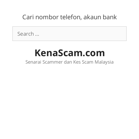
Skip
to
Cari nombor telefon, akaun bank
content
Search
for:
KenaScam.com
Senarai Scammer dan Kes Scam Malaysia