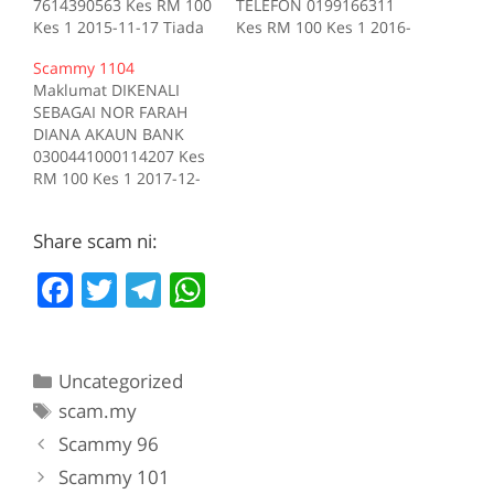
7614390563 Kes RM 100
TELEFON 0199166311
Kes 1 2015-11-17 Tiada
Kes RM 100 Kes 1 2016-
deskripsi Sumber
06-07 Tiada deskripsi
Scammy 1104
scam.my id:677
Sumber scam.my id:805
Maklumat DIKENALI
SEBAGAI NOR FARAH
DIANA AKAUN BANK
0300441000114207 Kes
RM 100 Kes 1 2017-12-
02 Tiada deskripsi
Sumber scam.my
Share scam ni:
id:1104
F
T
T
W
a
w
el
h
c
itt
e
at
Categories
Uncategorized
e
er
gr
s
Tags
scam.my
b
a
A
Scammy 96
o
m
p
Scammy 101