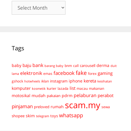
Archives
Tags
bank
baju
derma
baby
carousell
bnm
call
duit
barang baby
fake
facebook
elektronik
gaming
emas
forex
lama
kereta
iphone
instagram
gshock
iklan
hotwheels
kesihatan
list
komputer
kurier
lazada
macau
makanan
kosmetik
pelaburan
perabot
mudah
pdrm
motosikal
pakaian
scam.my
pinjaman
preloved
rumah
sewa
whatsapp
skim
shopee
toys
telegram