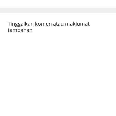
o
p
k
Tinggalkan komen atau maklumat
tambahan