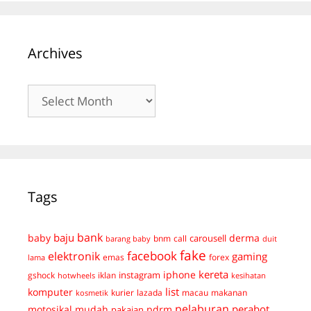
Archives
Archives
Tags
bank
baju
derma
baby
carousell
bnm
call
duit
barang baby
fake
facebook
elektronik
gaming
emas
forex
lama
kereta
iphone
instagram
gshock
iklan
hotwheels
kesihatan
list
komputer
kurier
lazada
macau
makanan
kosmetik
pelaburan
perabot
mudah
pdrm
motosikal
pakaian