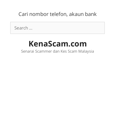
Skip
to
Cari nombor telefon, akaun bank
content
Search
for:
KenaScam.com
Senarai Scammer dan Kes Scam Malaysia