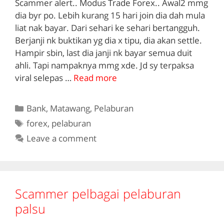
Scammer alert.. Modus Trade Forex.. Awal2 mmg
dia byr po. Lebih kurang 15 hari join dia dah mula
liat nak bayar. Dari sehari ke sehari bertangguh.
Berjanji nk buktikan yg dia x tipu, dia akan settle.
Hampir sbin, last dia janji nk bayar semua duit
ahli. Tapi nampaknya mmg xde. Jd sy terpaksa
viral selepas …
Read more
Categories
Bank
,
Matawang
,
Pelaburan
Tags
forex
,
pelaburan
Leave a comment
Scammer pelbagai pelaburan
palsu