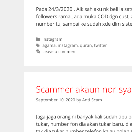
Pada 24/3/2020 . Alkisah aku nk beli la sa
followers ramai, ada muka COD dgn cust, aku
number tu, sampai ke sudah xde dlm sist
Categories
Instagram
Tags
agama
,
instagram
,
quran
,
twitter
Leave a comment
Scammer akaun nor sya
September 10, 2020
by
Anti Scam
Jaga-jaga orang ni banyak kali sudah tipu o
tukar, number fon dia akan tukar baru. dia
tak dia tukar number telefon.kalau boleh s