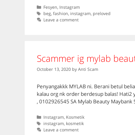
Categories
Fesyen
,
Instagram
Tags
beg
,
fashion
,
instagram
,
preloved
Leave a comment
Scammer ig mylab beau
October 13, 2020
by
Anti Scam
Penyangakkk MYLAB ni. Berani betul beliau
kalau org nk order berdesup balas! Hati
, 0102926545 SA Mylab Beauty Maybank
Categories
Instagram
,
Kosmetik
Tags
instagram
,
kosmetik
Leave a comment