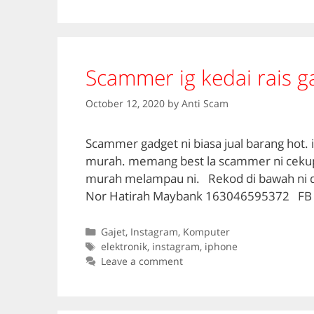
Scammer ig kedai rais g
October 12, 2020
by
Anti Scam
Scammer gadget ni biasa jual barang hot. i
murah. memang best la scammer ni cekup.
murah melampau ni. Rekod di bawah ni 
Nor Hatirah Maybank 163046595372 FB
Categories
Gajet
,
Instagram
,
Komputer
Tags
elektronik
,
instagram
,
iphone
Leave a comment