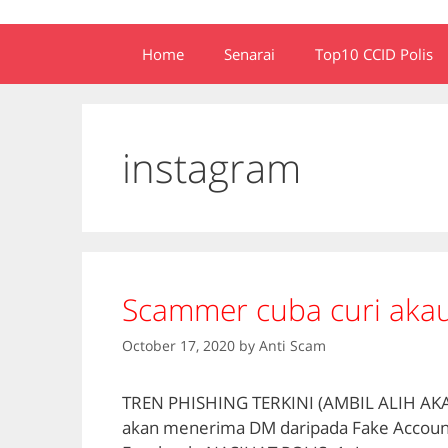
Home
Senarai
Top10 CCID Polis
instagram
Scammer cuba curi akau
October 17, 2020
by
Anti Scam
TREN PHISHING TERKINI (AMBIL ALIH AK
akan menerima DM daripada Fake Account