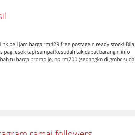
il
i nk beli jam harga rm429 free postage n ready stock! Bila
s pagi esok tapi sampai kesudah tak dapat barang n info
bab tu harga promo je, np rm700 (sedangkn di gmbr suda
tagram ramai followers