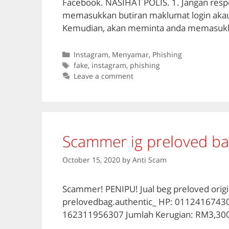
Facebook. NASIHAT POLIS. 1. Jangan resp
memasukkan butiran maklumat login akau
Kemudian, akan meminta anda memasuk
Categories
Instagram
,
Menyamar
,
Phishing
Tags
fake
,
instagram
,
phishing
Leave a comment
Scammer ig preloved b
October 15, 2020
by
Anti Scam
Scammer! PENIPU! Jual beg preloved origin
prelovedbag.authentic_ HP: 0112416743
162311956307 Jumlah Kerugian: RM3,300.