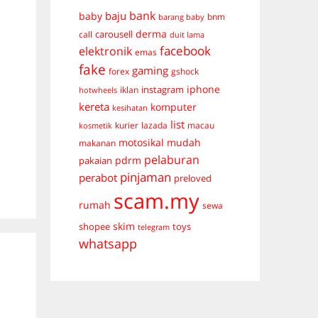
bank
baju
baby
bnm
barang baby
derma
carousell
call
duit lama
facebook
elektronik
emas
fake
gaming
forex
gshock
iphone
instagram
iklan
hotwheels
kereta
komputer
kesihatan
list
kurier
lazada
macau
kosmetik
mudah
motosikal
makanan
pelaburan
pdrm
pakaian
pinjaman
perabot
preloved
scam.my
rumah
sewa
skim
shopee
toys
telegram
whatsapp