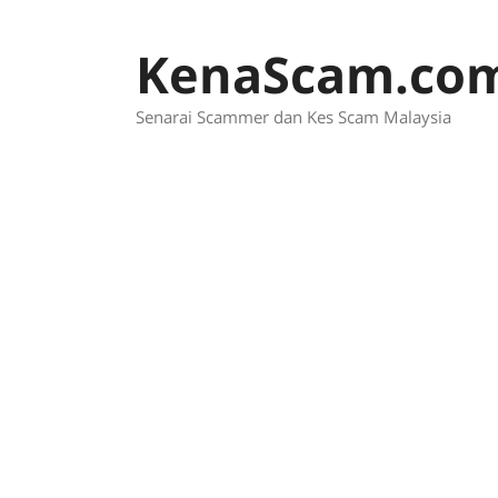
Skip
to
KenaScam.co
content
Senarai Scammer dan Kes Scam Malaysia