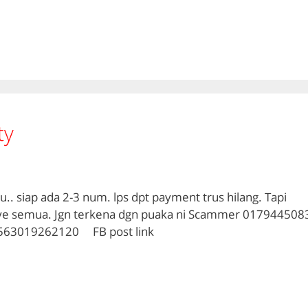
ty
.. siap ada 2-3 num. lps dpt payment trus hilang. Tapi
2 ye semua. Jgn terkena dgn puaka ni Scammer 017944508
 563019262120 FB post link