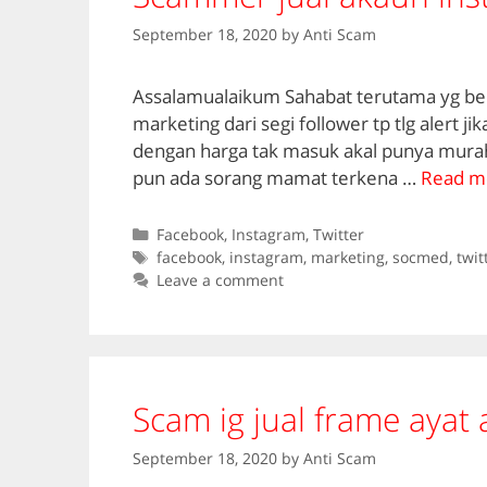
September 18, 2020
by
Anti Scam
Assalamualaikum Sahabat terutama yg berni
marketing dari segi follower tp tlg alert ji
dengan harga tak masuk akal punya murah
pun ada sorang mamat terkena …
Read m
Categories
Facebook
,
Instagram
,
Twitter
Tags
facebook
,
instagram
,
marketing
,
socmed
,
twit
Leave a comment
Scam ig jual frame ayat
September 18, 2020
by
Anti Scam