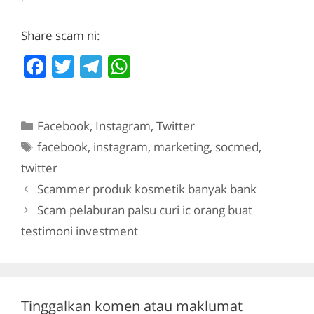
Maybank 551146531814
Nama Acc : JG FASHION
Share scam ni:
HOUSE FB : Rayna
Rahim Hq Cimb Bank :
F
T
T
W
Maruna Enterprise No
Akaun : 8603812960 No
a
w
el
h
Handphone :
c
itt
e
at
0137263831 nama
hampir sama dgn
Categories
Facebook
,
Instagram
,
Twitter
e
er
gr
s
scammer yg tipu sy ..
Tags
facebook
,
instagram
,
marketing
,
socmed
,
b
a
A
Harap…
twitter
o
m
p
Scammer produk kosmetik banyak bank
o
p
Scam pelaburan palsu curi ic orang buat
k
testimoni investment
Tinggalkan komen atau maklumat