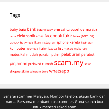
Tags
bank
baju
derma
baby
carousell
bnm
call
duit
barang baby
fake
facebook
elektronik
gaming
emas
forex
lama
kereta
iphone
instagram
gshock
iklan
hotwheels
kesihatan
list
komputer
kurier
lazada
macau
makanan
kosmetik
pelaburan
perabot
mudah
pdrm
motosikal
pakaian
scam.my
pinjaman
preloved
rumah
sewa
whatsapp
skim
shopee
toys
telegram
Senarai scammer Malaysia. Nombor telefon, akaun bank dan
nama. Bersama membanteras scammer. Guna search box
untuk mencari rekod scam.