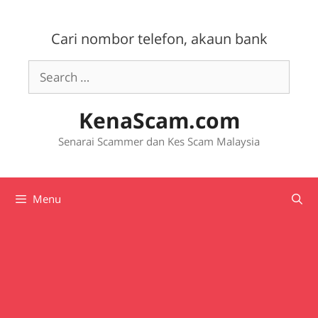
Skip
to
Cari nombor telefon, akaun bank
content
Search
for:
KenaScam.com
Senarai Scammer dan Kes Scam Malaysia
Menu