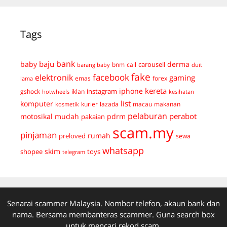
Tags
bank
baju
derma
baby
carousell
bnm
call
duit
barang baby
fake
facebook
elektronik
gaming
emas
forex
lama
kereta
iphone
instagram
gshock
iklan
hotwheels
kesihatan
list
komputer
kurier
lazada
macau
makanan
kosmetik
pelaburan
perabot
mudah
pdrm
motosikal
pakaian
scam.my
pinjaman
preloved
rumah
sewa
whatsapp
skim
shopee
toys
telegram
Senarai scammer Malaysia. Nombor telefon, akaun bank dan
nama. Bersama membanteras scammer. Guna search box
untuk mencari rekod scam.