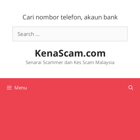
Skip
to
Cari nombor telefon, akaun bank
content
Search
for:
KenaScam.com
Senarai Scammer dan Kes Scam Malaysia
Menu