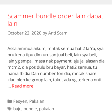
Scammer bundle order lain dapat
lain
October 22, 2020
by
Anti Scam
Assalammualaikum, mntak semua hati2 la Ya, sya
bru kena tipu dlm urusan jual beli, lain sya beli,
lain yg smpai, masa nak payment laju ja, alasan dia
mcm2, dia pos dulu bru bayar, hati2 semua, tu
nama fb dia Dan number fon dia, mntak share
klau bleh ke group lain, takut ada yg terkena nnti..
…
Read more
Categories
Fesyen
,
Pakaian
Tags
baju
,
bundle
,
pakaian