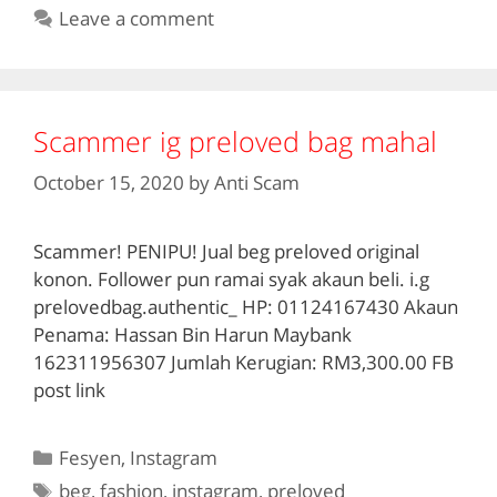
Leave a comment
Scammer ig preloved bag mahal
October 15, 2020
by
Anti Scam
Scammer! PENIPU! Jual beg preloved original
konon. Follower pun ramai syak akaun beli. i.g
prelovedbag.authentic_ HP: 01124167430 Akaun
Penama: Hassan Bin Harun Maybank
162311956307 Jumlah Kerugian: RM3,300.00 FB
post link
Categories
Fesyen
,
Instagram
Tags
beg
,
fashion
,
instagram
,
preloved