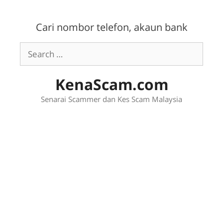
Skip
to
Cari nombor telefon, akaun bank
content
Search
for:
KenaScam.com
Senarai Scammer dan Kes Scam Malaysia