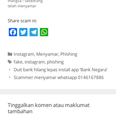
mangsa ! Seseorang
telah menyamar
sebagai salah seorang
kakitangan ATFX dan
Share scam ni:
menjanjikan tawaran
yang tidak realistik.
F
T
T
W
Pihak ATFX tidak sama
sekali bersekutu,
a
w
el
h
memberi kuasa, menaja,
c
itt
e
at
memberi pengesahan
atau apa yang berkaitan
Categories
Instagram
,
Menyamar
,
Phishing
e
er
gr
s
dengan perkara di atas.
Tags
fake
,
instagram
,
phishing
b
a
A
ATFX tidak pernah
mengarahkan
Duit bank hilang lepas install app ‘Bank Negara’
o
m
p
pelanggan kami…
Scammer menyamar whatsapp 0146167886
o
p
k
Tinggalkan komen atau maklumat
tambahan