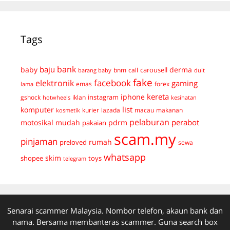
Tags
bank
baju
derma
baby
carousell
bnm
call
duit
barang baby
fake
facebook
elektronik
gaming
emas
forex
lama
kereta
iphone
instagram
gshock
iklan
hotwheels
kesihatan
list
komputer
kurier
lazada
macau
makanan
kosmetik
pelaburan
perabot
mudah
pdrm
motosikal
pakaian
scam.my
pinjaman
preloved
rumah
sewa
whatsapp
skim
shopee
toys
telegram
Senarai scammer Malaysia. Nombor telefon, akaun bank dan
nama. Bersama membanteras scammer. Guna search box