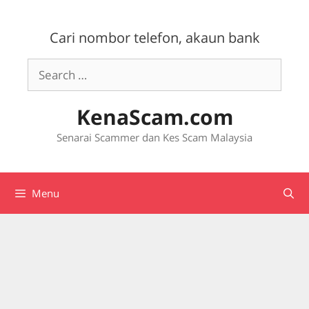
Skip
to
Cari nombor telefon, akaun bank
content
Search
for:
KenaScam.com
Senarai Scammer dan Kes Scam Malaysia
Menu