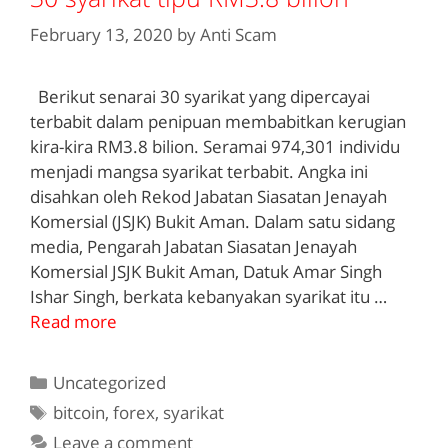
February 13, 2020
by
Anti Scam
Berikut senarai 30 syarikat yang dipercayai
terbabit dalam penipuan membabitkan kerugian
kira-kira RM3.8 bilion. Seramai 974,301 individu
menjadi mangsa syarikat terbabit. Angka ini
disahkan oleh Rekod Jabatan Siasatan Jenayah
Komersial (JSJK) Bukit Aman. Dalam satu sidang
media, Pengarah Jabatan Siasatan Jenayah
Komersial JSJK Bukit Aman, Datuk Amar Singh
Ishar Singh, berkata kebanyakan syarikat itu …
Read more
Categories
Uncategorized
Tags
bitcoin
,
forex
,
syarikat
Leave a comment