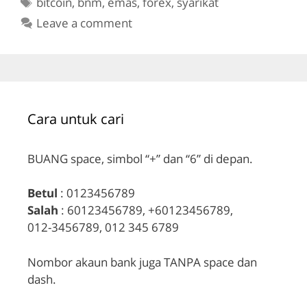
Tags
bitcoin
,
bnm
,
emas
,
forex
,
syarikat
Leave a comment
Cara untuk cari
BUANG space, simbol “+” dan “6” di depan.
Betul
: 0123456789
Salah
: 60123456789, +60123456789,
012-3456789, 012 345 6789
Nombor akaun bank juga TANPA space dan
dash.