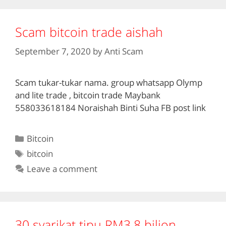
Scam bitcoin trade aishah
September 7, 2020
by
Anti Scam
Scam tukar-tukar nama. group whatsapp Olymp
and lite trade , bitcoin trade Maybank
558033618184 Noraishah Binti Suha FB post link
Categories
Bitcoin
Tags
bitcoin
Leave a comment
30 syarikat tipu RM3.8 bilion