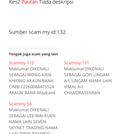
Kes2
Pautan
Tiada deskripsi
Sumber scam.my id:132
Tengok juga scam yang lain
Scammy 110
Scammy 131
Maklumat DIKENALI
Maklumat DIKENALI
SEBAGAI WONG KIEN
SEBAGAI GOPI LINGAM
KHIONG AKAUN BANK
A/L LINGAM NAMA LAIN
CIMB 12260088475524
VIMAL A/L
AKAUN BANK Maybank
CHANDRASEKRAN
504012412126 AKAUN
NAMA LAIN GOPINATH
Scammy 54
BANK Public Bank
A/L KALISWARAN NAMA
Maklumat DIKENALI
3165967207 AKAUN
LAIN THIYAGU A/L
SEBAGAI LEE WAI KUEN
BANK CIMB
KUMARAN NAMA LAIN
NAMA LAIN SEVEN
01130008704055 AKAUN
MANIMARAN A/L
SKYNET TRADING NAMA
BANK Maybank
GANESON NAMA LAIN
LAIN DWIN TRADING