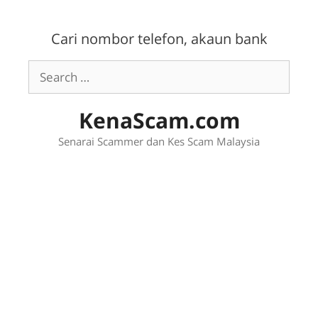
Skip
to
Cari nombor telefon, akaun bank
content
Search
for:
KenaScam.com
Senarai Scammer dan Kes Scam Malaysia