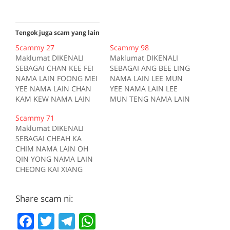
Tengok juga scam yang lain
Scammy 27
Scammy 98
Maklumat DIKENALI
Maklumat DIKENALI
SEBAGAI CHAN KEE FEI
SEBAGAI ANG BEE LING
NAMA LAIN FOONG MEI
NAMA LAIN LEE MUN
YEE NAMA LAIN CHAN
YEE NAMA LAIN LEE
KAM KEW NAMA LAIN
MUN TENG NAMA LAIN
AU PEI GEE NAMA LAIN
JANE CHONG YIN
Scammy 71
SOONG CHOON YOONG
AKAUN BANK Maybank
Maklumat DIKENALI
AKAUN BANK AmBank
112018104969 AKAUN
SEBAGAI CHEAH KA
0400010155266 AKAUN
BANK Maybank
CHIM NAMA LAIN OH
BANK CIMB
162012839952 AKAUN
QIN YONG NAMA LAIN
12480100216520 AKAUN
BANK Public Bank
CHEONG KAI XIANG
BANK RHB Bank
4434683909 AKAUN
AKAUN BANK Maybank
11413800217043 AKAUN
BANK Maybank
107050096194 AKAUN
BANK Maybank
112503078983
Share scam ni:
BANK CIMB
114487008205 AKAUN
MENGGUNAKAN kellyan
07210009542527 AKAUN
BANK RHB Bank
di forum.lowyat.net
F
T
T
W
BANK Maybank
11406200194546 AKAUN
MENGGUNAKAN