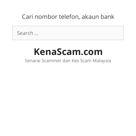
Skip
to
Cari nombor telefon, akaun bank
content
Search
for:
KenaScam.com
Senarai Scammer dan Kes Scam Malaysia