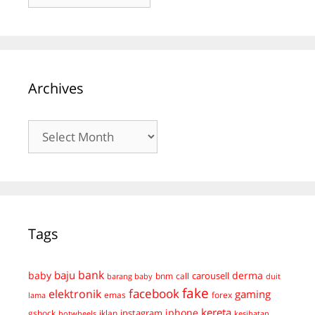
Archives
Archives
Tags
bank
baju
derma
baby
carousell
bnm
call
duit
barang baby
fake
facebook
elektronik
gaming
emas
forex
lama
kereta
iphone
instagram
gshock
iklan
hotwheels
kesihatan