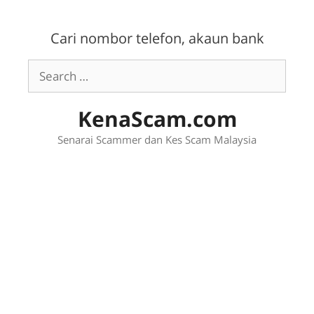
Skip
to
Cari nombor telefon, akaun bank
content
Search
for:
KenaScam.com
Senarai Scammer dan Kes Scam Malaysia