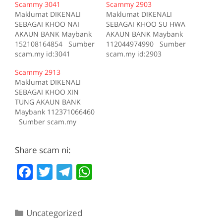
Scammy 3041
Scammy 2903
Maklumat DIKENALI
Maklumat DIKENALI
SEBAGAI KHOO NAI
SEBAGAI KHOO SU HWA
AKAUN BANK Maybank
AKAUN BANK Maybank
152108164854 Sumber
112044974990 Sumber
scam.my id:3041
scam.my id:2903
Scammy 2913
Maklumat DIKENALI
SEBAGAI KHOO XIN
TUNG AKAUN BANK
Maybank 112371066460
Sumber scam.my
id:2913
Share scam ni:
F
T
T
W
a
w
el
h
c
itt
e
at
Categories
Uncategorized
e
er
gr
s