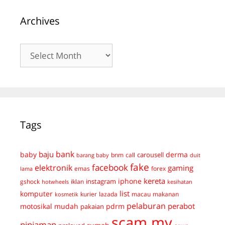
Archives
Archives
Tags
bank
baju
derma
baby
carousell
bnm
call
duit
barang baby
fake
facebook
elektronik
gaming
emas
forex
lama
kereta
iphone
instagram
gshock
iklan
hotwheels
kesihatan
list
komputer
kurier
lazada
macau
makanan
kosmetik
pelaburan
perabot
mudah
pdrm
motosikal
pakaian
scam.my
pinjaman