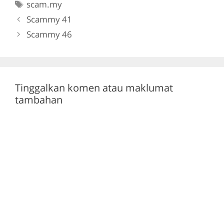
Tags
scam.my
b
a
A
Scammy 41
o
m
p
Scammy 46
o
p
k
Tinggalkan komen atau maklumat
tambahan