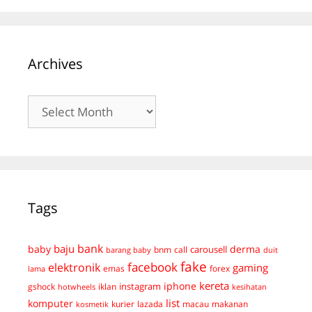
Archives
Archives
Tags
bank
baju
derma
baby
carousell
bnm
call
duit
barang baby
fake
facebook
elektronik
gaming
emas
forex
lama
kereta
iphone
instagram
gshock
iklan
hotwheels
kesihatan
list
komputer
kurier
lazada
macau
makanan
kosmetik