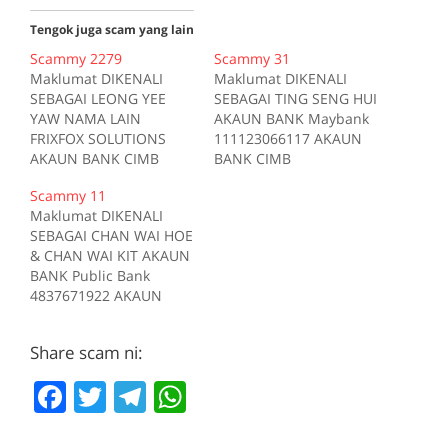
Tengok juga scam yang lain
Scammy 2279
Scammy 31
Maklumat DIKENALI
Maklumat DIKENALI
SEBAGAI LEONG YEE
SEBAGAI TING SENG HUI
YAW NAMA LAIN
AKAUN BANK Maybank
FRIXFOX SOLUTIONS
111123066117 AKAUN
AKAUN BANK CIMB
BANK CIMB
12930002841053 AKAUN
11150003168207 AKAUN
Scammy 11
BANK Maybank
BANK Maybank
Maklumat DIKENALI
105038028300 E-MEL
161016032087
SEBAGAI CHAN WAI HOE
frixfox_solutions@yahoo
MENGGUNAKAN
& CHAN WAI KIT AKAUN
.com TELEFON
persistence85 di
BANK Public Bank
0149359920 TELEFON
forum.lowyat.net
4837671922 AKAUN
0123324420
MENGGUNAKAN
BANK Public Bank
MENGGUNAKAN
apple1188 di
4492616904 AKAUN
shirogawawa di
forum.lowyat.net
Share scam ni:
BANK Maybank
forum.lowyat.net
MENGGUNAKAN
112558093713 AKAUN
MENGGUNAKAN devour
prosperous12 di
F
T
T
W
BANK Maybank
di forum.lowyat.net Kes
forum.lowyat.net Kes
152023138685 AKAUN
a
w
el
h
Kes1 Pautan Tiada
Kes1 Pautan Tiada
BANK CIMB
deskripsi Kes2 Pautan
deskripsi Kes2 Pautan