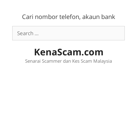
Skip
to
Cari nombor telefon, akaun bank
content
Search
for:
KenaScam.com
Senarai Scammer dan Kes Scam Malaysia