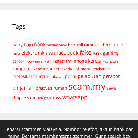
Tags
bank
baju
derma
baby
carousell
bnm
call
duit
barang baby
fake
facebook
elektronik
gaming
emas
forex
lama
kereta
iphone
instagram
gshock
iklan
hotwheels
kesihatan
list
komputer
kurier
lazada
macau
makanan
kosmetik
pelaburan
perabot
mudah
pdrm
motosikal
pakaian
scam.my
pinjaman
preloved
rumah
sewa
whatsapp
skim
shopee
toys
telegram
Senarai scammer Malaysia. Nombor telefon, akaun bank dan
nama. Bersama membanteras scammer. Guna search box