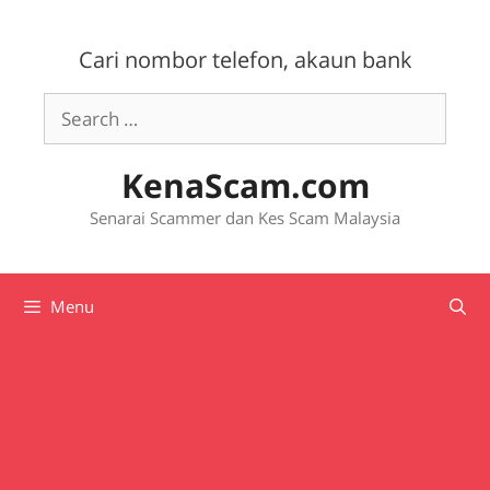
Skip
to
Cari nombor telefon, akaun bank
content
Search
for:
KenaScam.com
Senarai Scammer dan Kes Scam Malaysia
Menu