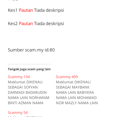
Kes1
Pautan
Tiada deskripsi
Kes2
Pautan
Tiada deskripsi
Sumber scam.my id:80
Tengok juga scam yang lain
Scammy 134
Scammy 409
Maklumat DIKENALI
Maklumat DIKENALI
SEBAGAI SOFYAN
SEBAGAI MAYBANK
DARMADI BADARUDIN
NAMA LAIN BABYIERA
NAMA LAIN NORHANIM
NAMA LAIN MOHAMAD
BINTI AZMAN NAMA
NOR MAZLY NAMA LAIN
LAIN MOHD NAZREEN
HAZIQ NAMA LAIN
Scammy 54
NAMA LAIN SYED
MOHD NAZKIE BIN