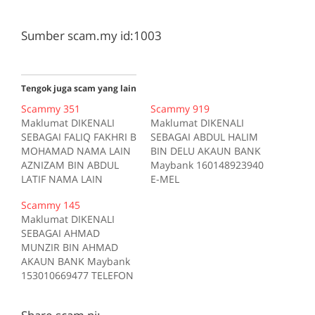
Sumber scam.my id:1003
Tengok juga scam yang lain
Scammy 351
Scammy 919
Maklumat DIKENALI
Maklumat DIKENALI
SEBAGAI FALIQ FAKHRI B
SEBAGAI ABDUL HALIM
MOHAMAD NAMA LAIN
BIN DELU AKAUN BANK
AZNIZAM BIN ABDUL
Maybank 160148923940
LATIF NAMA LAIN
E-MEL
FAIZATUL AKMAL BT
fiq9007@yahoo.com
Scammy 145
MOHAMMAD NAMA
TELEFON 0142025289
Maklumat DIKENALI
LAIN FARID AFKAR BIN
Kes RM 300 Kes 1 2016-
SEBAGAI AHMAD
MOHAMMAD NAMA
12-07 Tiada deskripsi
MUNZIR BIN AHMAD
LAIN FATHIYATUL
Sumber scam.my id:919
AKAUN BANK Maybank
SYUKRA BT
153010669477 TELEFON
MOHAMMAD NAMA
0139705838
LAIN FAKHRUL FAIZ BIN
MENGGUNAKAN
MOHAMMAD NAMA