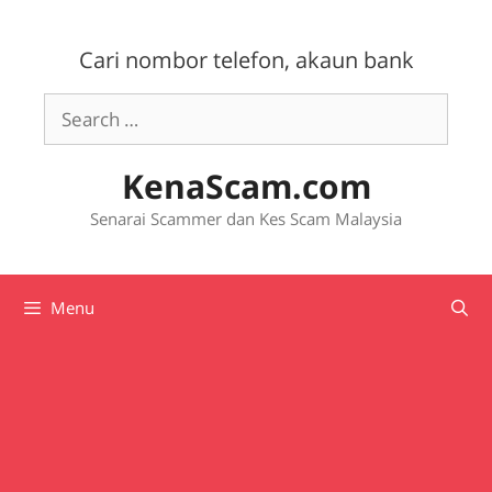
Skip
to
Cari nombor telefon, akaun bank
content
Search
for:
KenaScam.com
Senarai Scammer dan Kes Scam Malaysia
Menu