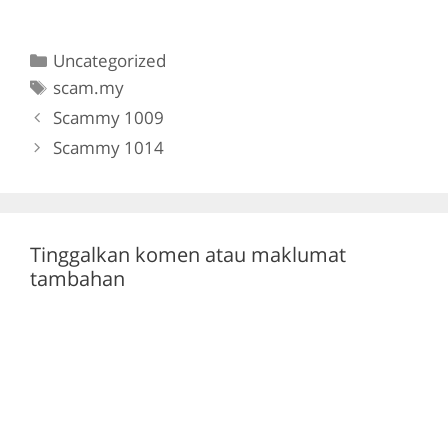
a
w
el
h
c
itt
e
at
Categories
Uncategorized
e
er
gr
s
Tags
scam.my
b
a
A
Scammy 1009
o
m
p
Scammy 1014
o
p
k
Tinggalkan komen atau maklumat
tambahan