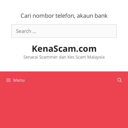
Skip
to
Cari nombor telefon, akaun bank
content
Search
for:
KenaScam.com
Senarai Scammer dan Kes Scam Malaysia
Menu