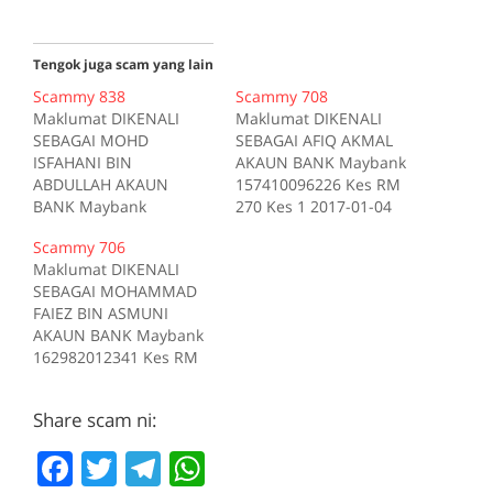
Tengok juga scam yang lain
Scammy 838
Scammy 708
Maklumat DIKENALI
Maklumat DIKENALI
SEBAGAI MOHD
SEBAGAI AFIQ AKMAL
ISFAHANI BIN
AKAUN BANK Maybank
ABDULLAH AKAUN
157410096226 Kes RM
BANK Maybank
270 Kes 1 2017-01-04
157223309487 Kes RM
Tiada deskripsi
Scammy 706
1010 Kes 1 2017-03-06
Sumber scam.my id:708
Maklumat DIKENALI
Tiada deskripsi
SEBAGAI MOHAMMAD
Sumber scam.my id:838
FAIEZ BIN ASMUNI
AKAUN BANK Maybank
162982012341 Kes RM
200 Kes 1 2017-10-16
Tiada deskripsi
Share scam ni:
Sumber scam.my id:706
F
T
T
W