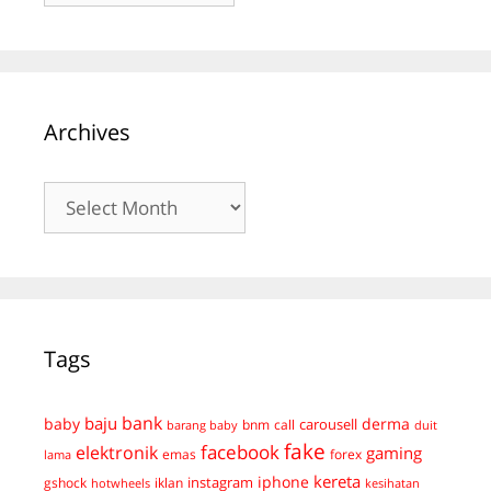
Archives
Archives
Tags
bank
baju
derma
baby
carousell
bnm
call
duit
barang baby
fake
facebook
elektronik
gaming
emas
forex
lama
kereta
iphone
instagram
gshock
iklan
hotwheels
kesihatan