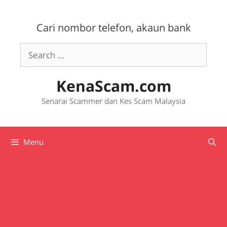
Skip
to
Cari nombor telefon, akaun bank
content
Search
for:
KenaScam.com
Senarai Scammer dan Kes Scam Malaysia
Menu