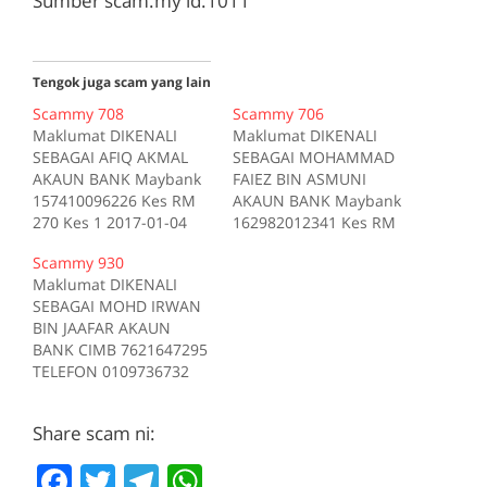
Sumber scam.my id:1011
Tengok juga scam yang lain
Scammy 708
Scammy 706
Maklumat DIKENALI
Maklumat DIKENALI
SEBAGAI AFIQ AKMAL
SEBAGAI MOHAMMAD
AKAUN BANK Maybank
FAIEZ BIN ASMUNI
157410096226 Kes RM
AKAUN BANK Maybank
270 Kes 1 2017-01-04
162982012341 Kes RM
Tiada deskripsi
200 Kes 1 2017-10-16
Scammy 930
Sumber scam.my id:708
Tiada deskripsi
Maklumat DIKENALI
Sumber scam.my id:706
SEBAGAI MOHD IRWAN
BIN JAAFAR AKAUN
BANK CIMB 7621647295
TELEFON 0109736732
Kes RM 1200 Kes 1
2017-05-05 Tiada
Share scam ni:
deskripsi Sumber
scam.my id:930
F
T
T
W