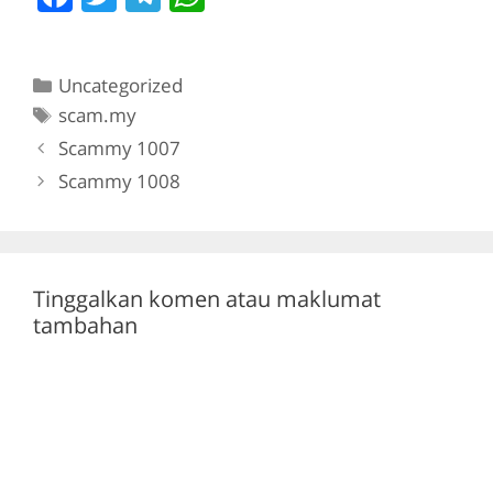
a
w
el
h
c
itt
e
at
Categories
Uncategorized
e
er
gr
s
Tags
scam.my
b
a
A
Scammy 1007
o
m
p
Scammy 1008
o
p
k
Tinggalkan komen atau maklumat
tambahan