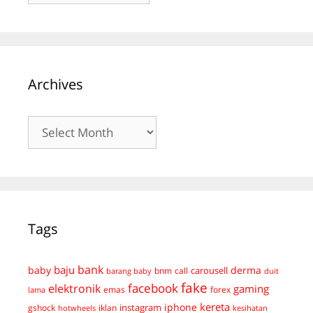
Archives
Archives
Tags
bank
baju
derma
baby
carousell
bnm
call
duit
barang baby
fake
facebook
elektronik
gaming
emas
forex
lama
kereta
iphone
instagram
gshock
iklan
hotwheels
kesihatan