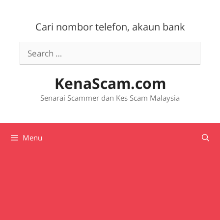
Skip
to
Cari nombor telefon, akaun bank
content
Search
for:
KenaScam.com
Senarai Scammer dan Kes Scam Malaysia
Menu