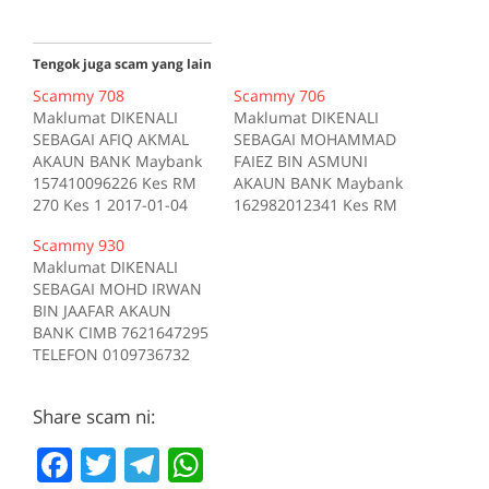
Tengok juga scam yang lain
Scammy 708
Scammy 706
Maklumat DIKENALI
Maklumat DIKENALI
SEBAGAI AFIQ AKMAL
SEBAGAI MOHAMMAD
AKAUN BANK Maybank
FAIEZ BIN ASMUNI
157410096226 Kes RM
AKAUN BANK Maybank
270 Kes 1 2017-01-04
162982012341 Kes RM
Tiada deskripsi
200 Kes 1 2017-10-16
Scammy 930
Sumber scam.my id:708
Tiada deskripsi
Maklumat DIKENALI
Sumber scam.my id:706
SEBAGAI MOHD IRWAN
BIN JAAFAR AKAUN
BANK CIMB 7621647295
TELEFON 0109736732
Kes RM 1200 Kes 1
2017-05-05 Tiada
Share scam ni:
deskripsi Sumber
scam.my id:930
F
T
T
W