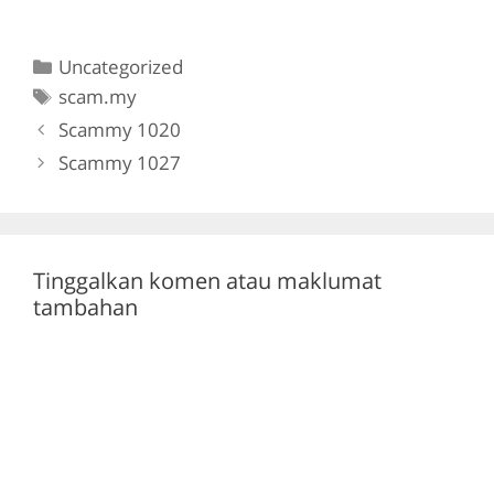
a
w
el
h
c
itt
e
at
Categories
Uncategorized
e
er
gr
s
Tags
scam.my
b
a
A
Scammy 1020
o
m
p
Scammy 1027
o
p
k
Tinggalkan komen atau maklumat
tambahan