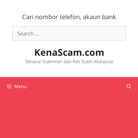
Skip
to
Cari nombor telefon, akaun bank
content
Search
for:
KenaScam.com
Senarai Scammer dan Kes Scam Malaysia
Menu