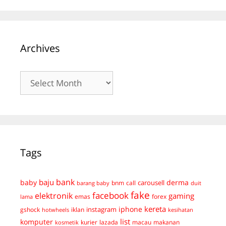
Archives
Archives
Tags
bank
baju
derma
baby
carousell
bnm
call
duit
barang baby
fake
facebook
elektronik
gaming
emas
forex
lama
kereta
iphone
instagram
gshock
iklan
hotwheels
kesihatan
list
komputer
kurier
lazada
macau
makanan
kosmetik