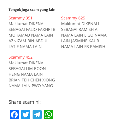
Tengok juga scam yang lain
Scammy 351
Scammy 625
Maklumat DIKENALI
Maklumat DIKENALI
SEBAGAI FALIQ FAKHRI B
SEBAGAI RAMISH A
MOHAMAD NAMA LAIN
NAMA LAIN L GO NAMA
AZNIZAM BIN ABDUL
LAIN JASMINE KAUR
LATIF NAMA LAIN
NAMA LAIN FB RAMISH
FAIZATUL AKMAL BT
NAMA LAIN BANK
Scammy 452
MOHAMMAD NAMA
ACCOUNT AKAUN BANK
Maklumat DIKENALI
LAIN FARID AFKAR BIN
RHB Bank
SEBAGAI LIM BOON
MOHAMMAD NAMA
11418300253076 Kes
HENG NAMA LAIN
LAIN FATHIYATUL
RM 50 Kes1 2017-07-01
BRIAN TEH CHEN XIONG
SYUKRA BT
Tiada deskripsi
NAMA LAIN PWO YANG
MOHAMMAD NAMA
Sumber scam.my id:625
CHUAN NAMA LAIN
LAIN FAKHRUL FAIZ BIN
JONATHAN CHAN CHEE
MOHAMMAD NAMA
Share scam ni:
FOOK NAMA LAIN
LAIN FALIQ FAKHRI BIN
CHONG WUI HSIEN
MOHAMMAD NAMA
F
T
T
W
NAMA LAIN RICHARD
LAIN FARISS ARSHAD
BILLY HAM NAMA LAIN
a
w
el
h
BIN MOHAMMAD
TING YING YING NAMA
AKAUN…