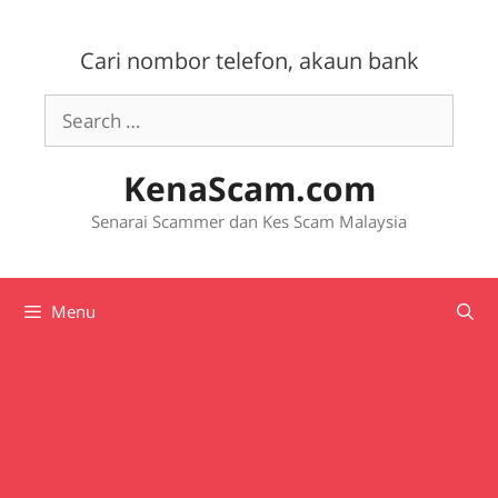
Skip
to
Cari nombor telefon, akaun bank
content
Search
for:
KenaScam.com
Senarai Scammer dan Kes Scam Malaysia
Menu