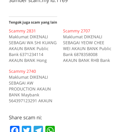
Sumber scam.my id:1169
Tengok juga scam yang lain
Scammy 2831
Scammy 2707
Maklumat DIKENALI
Maklumat DIKENALI
SEBAGAI WA SHI KUANG
SEBAGAI YEOW CHEE
AKAUN BANK Public
WEI AKAUN BANK Public
Bank 6371234114
Bank 6878358008
AKAUN BANK Hong
AKAUN BANK RHB Bank
Leong Bank
10406300153510 AKAUN
Scammy 2740
39200000667 AKAUN
BANK Public Bank
Maklumat DIKENALI
BANK CIMB 7059737735
6787358008 AKAUN
SEBAGAI AW
AKAUN BANK Maybank
BANK Hong Leong Bank
PRODUCTION AKAUN
155050405962 AKAUN
39201022149 AKAUN
BANK Maybank
BANK RHB Bank
BANK CIMB 7070802740
564397123291 AKAUN
10407200031984 AKAUN
Sumber scam.my
BANK RHB Bank
BANK AmBank
id:2707
21232100072890 AKAUN
8881010444036
Share scam ni:
BANK Public Bank
Sumber scam.my
3213335405 AKAUN
id:2831
F
T
T
W
BANK Hong Leong Bank