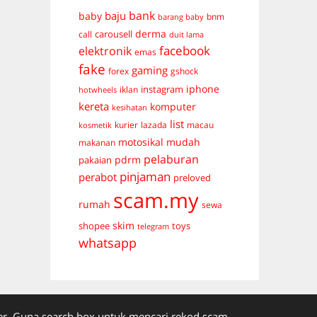
bank
baju
baby
bnm
barang baby
derma
carousell
call
duit lama
facebook
elektronik
emas
fake
gaming
forex
gshock
iphone
instagram
iklan
hotwheels
kereta
komputer
kesihatan
list
kurier
lazada
macau
kosmetik
mudah
motosikal
makanan
pelaburan
pdrm
pakaian
pinjaman
perabot
preloved
scam.my
rumah
sewa
skim
shopee
toys
telegram
whatsapp
. Guna search box untuk mencari rekod scam.