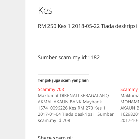
Kes
RM 250
Kes 1
2018-05-22
Tiada deskripsi
Sumber scam.my id:1182
Tengok juga scam yang lain
Scammy 708
Scammy 
Maklumat DIKENALI SEBAGAI AFIQ
Makluma
AKMAL AKAUN BANK Maybank
MOHAMMA
157410096226 Kes RM 270 Kes 1
AKAUN B
2017-01-04 Tiada deskripsi Sumber
16298201
scam.my id:708
2017-10-
scam.my 
Share scam ni: