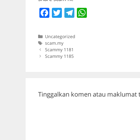
F
T
T
W
a
w
el
h
c
itt
e
at
Categories
Uncategorized
e
er
gr
s
Tags
scam.my
b
a
A
Scammy 1181
Scammy 1185
o
m
p
o
p
k
Tinggalkan komen atau maklumat