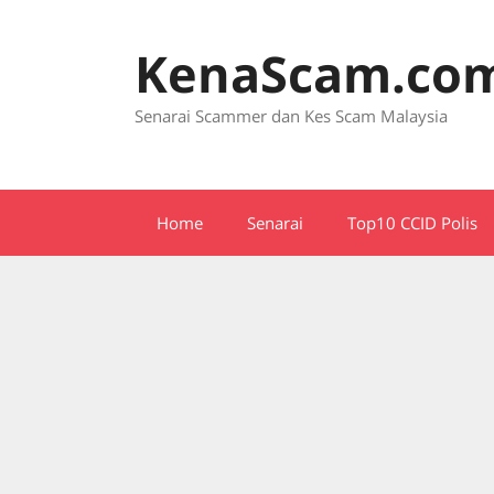
Skip
to
KenaScam.co
content
Senarai Scammer dan Kes Scam Malaysia
Home
Senarai
Top10 CCID Polis