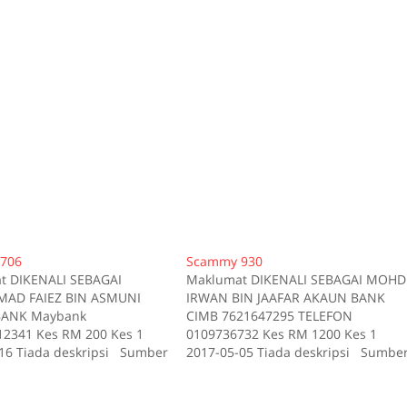
706
Scammy 930
t DIKENALI SEBAGAI
Maklumat DIKENALI SEBAGAI MOHD
D FAIEZ BIN ASMUNI
IRWAN BIN JAAFAR AKAUN BANK
ANK Maybank
CIMB 7621647295 TELEFON
2341 Kes RM 200 Kes 1
0109736732 Kes RM 1200 Kes 1
16 Tiada deskripsi Sumber
2017-05-05 Tiada deskripsi Sumbe
id:706
scam.my id:930