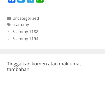
a
w
el
h
c
itt
e
at
Categories
Uncategorized
e
er
gr
s
Tags
scam.my
b
a
A
Scammy 1188
o
m
p
Scammy 1194
o
p
k
Tinggalkan komen atau maklumat
tambahan