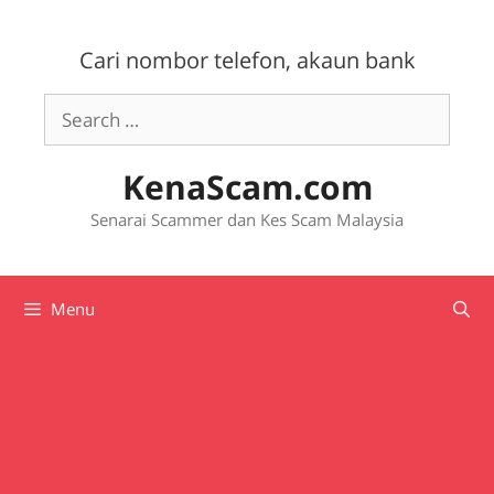
Skip
to
Cari nombor telefon, akaun bank
content
Search
for:
KenaScam.com
Senarai Scammer dan Kes Scam Malaysia
Menu