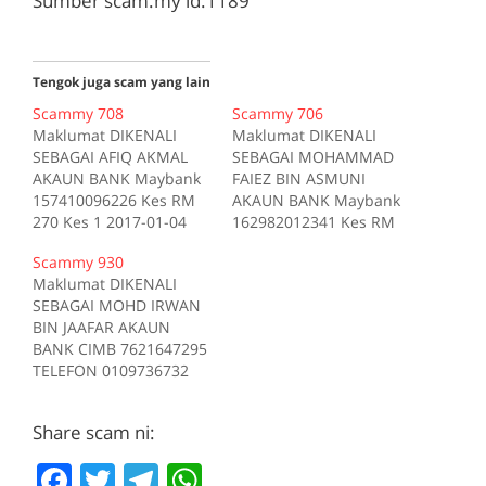
Sumber scam.my id:1189
Tengok juga scam yang lain
Scammy 708
Scammy 706
Maklumat DIKENALI
Maklumat DIKENALI
SEBAGAI AFIQ AKMAL
SEBAGAI MOHAMMAD
AKAUN BANK Maybank
FAIEZ BIN ASMUNI
157410096226 Kes RM
AKAUN BANK Maybank
270 Kes 1 2017-01-04
162982012341 Kes RM
Tiada deskripsi
200 Kes 1 2017-10-16
Scammy 930
Sumber scam.my id:708
Tiada deskripsi
Maklumat DIKENALI
Sumber scam.my id:706
SEBAGAI MOHD IRWAN
BIN JAAFAR AKAUN
BANK CIMB 7621647295
TELEFON 0109736732
Kes RM 1200 Kes 1
2017-05-05 Tiada
Share scam ni:
deskripsi Sumber
scam.my id:930
F
T
T
W