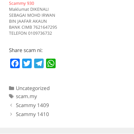
Scammy 930
Sumber scam.my id:708
Tiada deskripsi
Maklumat DIKENALI
Sumber scam.my id:706
SEBAGAI MOHD IRWAN
BIN JAAFAR AKAUN
BANK CIMB 7621647295
TELEFON 0109736732
Kes RM 1200 Kes 1
2017-05-05 Tiada
Share scam ni:
deskripsi Sumber
scam.my id:930
F
T
T
W
a
w
el
h
c
itt
e
at
Categories
Uncategorized
e
er
gr
s
Tags
scam.my
b
a
A
Scammy 1409
o
m
p
Scammy 1410
o
p
k