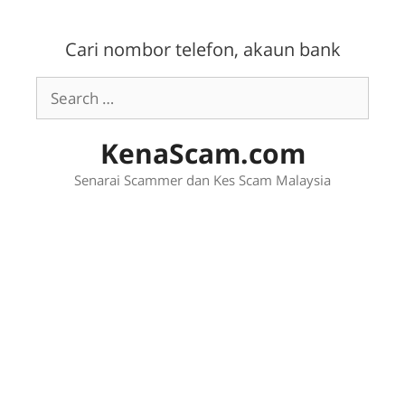
Skip
to
Cari nombor telefon, akaun bank
content
Search
for:
KenaScam.com
Senarai Scammer dan Kes Scam Malaysia