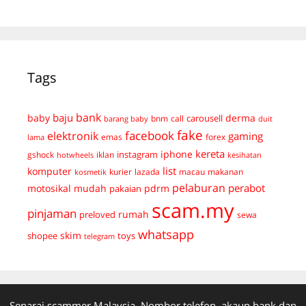
Tags
bank
baju
derma
baby
carousell
bnm
call
duit
barang baby
fake
facebook
elektronik
gaming
emas
forex
lama
kereta
iphone
instagram
gshock
iklan
hotwheels
kesihatan
list
komputer
kurier
lazada
macau
makanan
kosmetik
pelaburan
perabot
mudah
pdrm
motosikal
pakaian
scam.my
pinjaman
preloved
rumah
sewa
whatsapp
skim
shopee
toys
telegram
Senarai scammer Malaysia. Nombor telefon, akaun bank dan