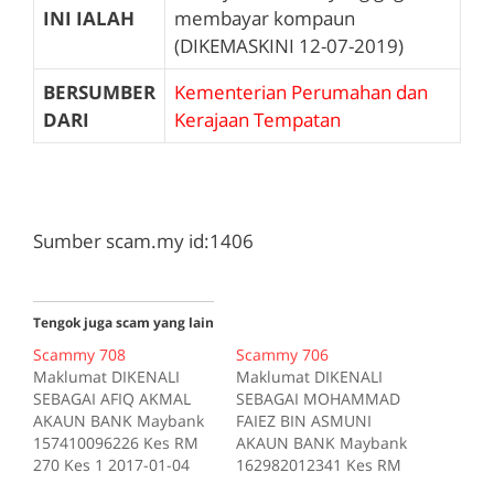
INI IALAH
membayar kompaun
(DIKEMASKINI 12-07-2019)
BERSUMBER
Kementerian Perumahan dan
DARI
Kerajaan Tempatan
Sumber scam.my id:1406
Tengok juga scam yang lain
Scammy 708
Scammy 706
Maklumat DIKENALI
Maklumat DIKENALI
SEBAGAI AFIQ AKMAL
SEBAGAI MOHAMMAD
AKAUN BANK Maybank
FAIEZ BIN ASMUNI
157410096226 Kes RM
AKAUN BANK Maybank
270 Kes 1 2017-01-04
162982012341 Kes RM
Tiada deskripsi
200 Kes 1 2017-10-16