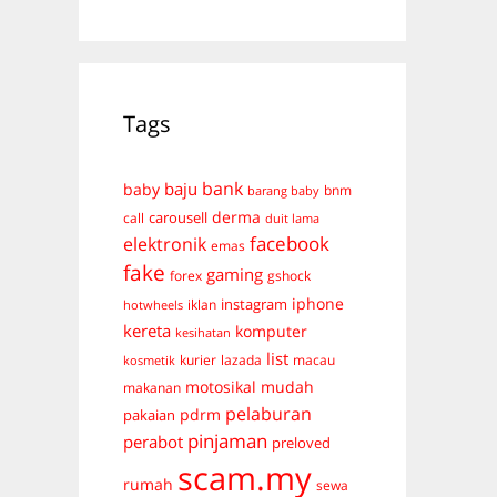
Tags
bank
baju
baby
bnm
barang baby
derma
carousell
call
duit lama
facebook
elektronik
emas
fake
gaming
forex
gshock
iphone
instagram
iklan
hotwheels
kereta
komputer
kesihatan
list
kurier
lazada
macau
kosmetik
mudah
motosikal
makanan
pelaburan
pdrm
pakaian
pinjaman
perabot
preloved
scam.my
rumah
sewa