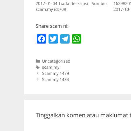
2017-01-04 Tiada deskripsi Sumber
16298201
scam.my id:708
2017-10-
scam.my 
Share scam ni:
F
T
T
W
a
w
el
h
c
itt
e
at
Categories
Uncategorized
e
er
gr
s
Tags
scam.my
b
a
A
Scammy 1479
Scammy 1484
o
m
p
o
p
k
Tinggalkan komen atau maklumat