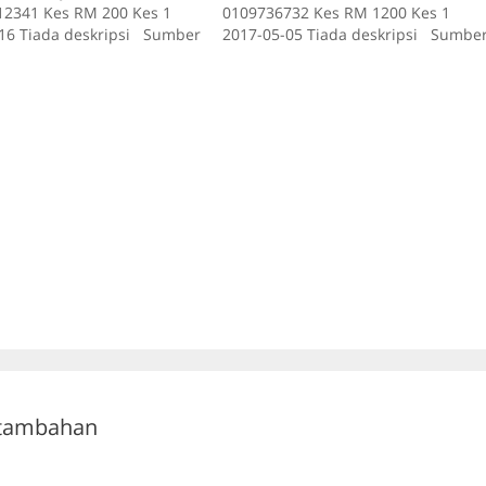
2341 Kes RM 200 Kes 1
0109736732 Kes RM 1200 Kes 1
16 Tiada deskripsi Sumber
2017-05-05 Tiada deskripsi Sumbe
id:706
scam.my id:930
 tambahan