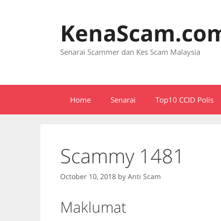
Skip
to
KenaScam.co
content
Senarai Scammer dan Kes Scam Malaysia
Home
Senarai
Top10 CCID Polis
Scammy 1481
October 10, 2018
by
Anti Scam
Maklumat