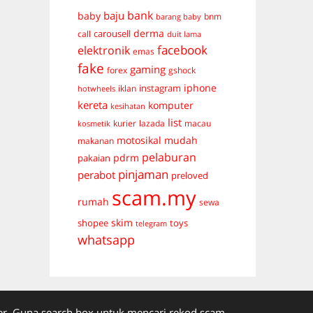
bank
baju
baby
bnm
barang baby
derma
carousell
call
duit lama
facebook
elektronik
emas
fake
gaming
forex
gshock
iphone
instagram
iklan
hotwheels
kereta
komputer
kesihatan
list
kurier
lazada
macau
kosmetik
mudah
motosikal
makanan
pelaburan
pdrm
pakaian
pinjaman
perabot
preloved
scam.my
rumah
sewa
skim
shopee
toys
telegram
whatsapp
. Guna search box untuk mencari rekod scam.