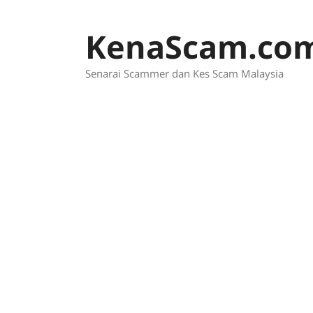
Skip
to
KenaScam.co
content
Senarai Scammer dan Kes Scam Malaysia