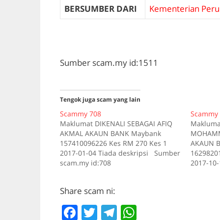
BERSUMBER DARI
Kementerian Peru
Sumber scam.my id:1511
Tengok juga scam yang lain
Scammy 708
Scammy 
Maklumat DIKENALI SEBAGAI AFIQ
Makluma
AKMAL AKAUN BANK Maybank
MOHAMMA
157410096226 Kes RM 270 Kes 1
AKAUN B
2017-01-04 Tiada deskripsi Sumber
16298201
scam.my id:708
2017-10-
scam.my 
Share scam ni:
F
T
T
W