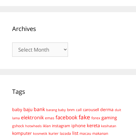
Archives
Archives
Tags
bank
baju
derma
baby
carousell
bnm
call
duit
barang baby
fake
facebook
elektronik
gaming
emas
forex
lama
kereta
iphone
instagram
gshock
iklan
hotwheels
kesihatan
list
komputer
kurier
lazada
macau
makanan
kosmetik