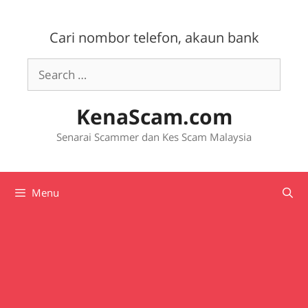
Skip
to
Cari nombor telefon, akaun bank
content
Search
for:
KenaScam.com
Senarai Scammer dan Kes Scam Malaysia
Menu