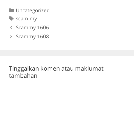
c
itt
e
at
Categories
Uncategorized
e
er
gr
s
Tags
scam.my
b
a
A
Scammy 1606
o
m
p
Scammy 1608
o
p
k
Tinggalkan komen atau maklumat
tambahan