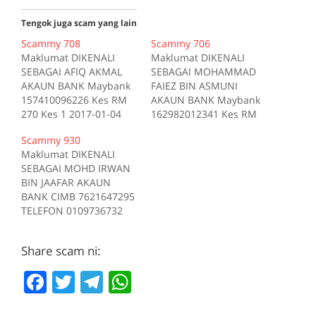
Tengok juga scam yang lain
Scammy 708
Scammy 706
Maklumat DIKENALI
Maklumat DIKENALI
SEBAGAI AFIQ AKMAL
SEBAGAI MOHAMMAD
AKAUN BANK Maybank
FAIEZ BIN ASMUNI
157410096226 Kes RM
AKAUN BANK Maybank
270 Kes 1 2017-01-04
162982012341 Kes RM
Tiada deskripsi
200 Kes 1 2017-10-16
Scammy 930
Sumber scam.my id:708
Tiada deskripsi
Maklumat DIKENALI
Sumber scam.my id:706
SEBAGAI MOHD IRWAN
BIN JAAFAR AKAUN
BANK CIMB 7621647295
TELEFON 0109736732
Kes RM 1200 Kes 1
2017-05-05 Tiada
Share scam ni:
deskripsi Sumber
scam.my id:930
F
T
T
W
a
w
el
h