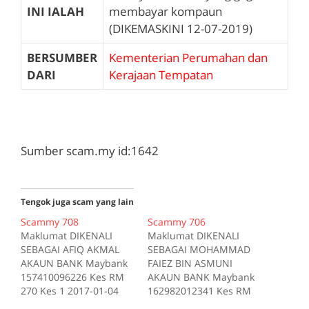
INI IALAH
membayar kompaun
(DIKEMASKINI 12-07-2019)
BERSUMBER
Kementerian Perumahan dan
DARI
Kerajaan Tempatan
Sumber scam.my id:1642
Tengok juga scam yang lain
Scammy 708
Scammy 706
Maklumat DIKENALI
Maklumat DIKENALI
SEBAGAI AFIQ AKMAL
SEBAGAI MOHAMMAD
AKAUN BANK Maybank
FAIEZ BIN ASMUNI
157410096226 Kes RM
AKAUN BANK Maybank
270 Kes 1 2017-01-04
162982012341 Kes RM
Tiada deskripsi
200 Kes 1 2017-10-16