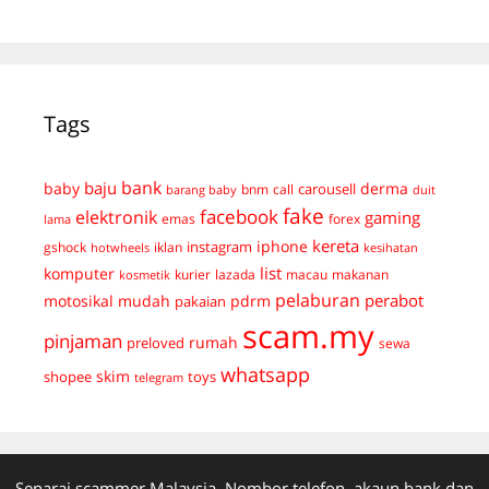
Tags
bank
baju
derma
baby
carousell
bnm
call
duit
barang baby
fake
facebook
elektronik
gaming
emas
forex
lama
kereta
iphone
instagram
gshock
iklan
hotwheels
kesihatan
list
komputer
kurier
lazada
macau
makanan
kosmetik
pelaburan
perabot
mudah
pdrm
motosikal
pakaian
scam.my
pinjaman
preloved
rumah
sewa
whatsapp
skim
shopee
toys
telegram
Senarai scammer Malaysia. Nombor telefon, akaun bank dan