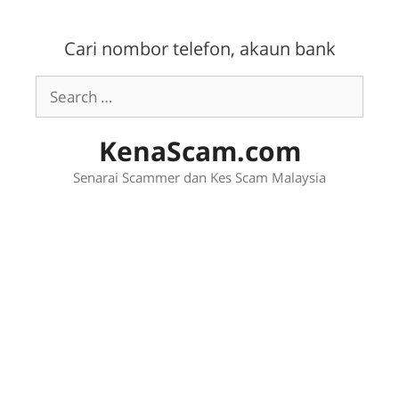
Skip
to
Cari nombor telefon, akaun bank
content
Search
for:
KenaScam.com
Senarai Scammer dan Kes Scam Malaysia