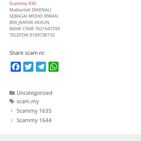
Scammy 930
Sumber scam.my id:708
Tiada deskripsi
Maklumat DIKENALI
Sumber scam.my id:706
SEBAGAI MOHD IRWAN
BIN JAAFAR AKAUN
BANK CIMB 7621647295
TELEFON 0109736732
Kes RM 1200 Kes 1
2017-05-05 Tiada
Share scam ni:
deskripsi Sumber
scam.my id:930
F
T
T
W
a
w
el
h
c
itt
e
at
Categories
Uncategorized
e
er
gr
s
Tags
scam.my
b
a
A
Scammy 1635
o
m
p
Scammy 1644
o
p
k