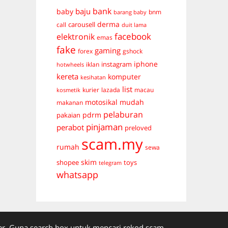
bank
baju
baby
bnm
barang baby
derma
carousell
call
duit lama
facebook
elektronik
emas
fake
gaming
forex
gshock
iphone
instagram
iklan
hotwheels
kereta
komputer
kesihatan
list
kurier
lazada
macau
kosmetik
mudah
motosikal
makanan
pelaburan
pdrm
pakaian
pinjaman
perabot
preloved
scam.my
rumah
sewa
skim
shopee
toys
telegram
whatsapp
. Guna search box untuk mencari rekod scam.