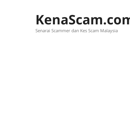
Skip
to
KenaScam.co
content
Senarai Scammer dan Kes Scam Malaysia