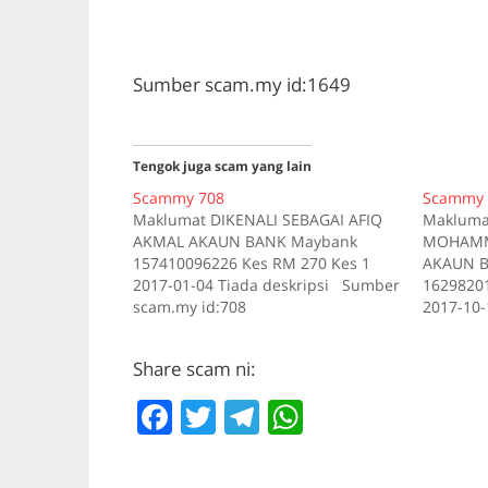
Sumber scam.my id:1649
Tengok juga scam yang lain
Scammy 708
Scammy 
Maklumat DIKENALI SEBAGAI AFIQ
Makluma
AKMAL AKAUN BANK Maybank
MOHAMMA
157410096226 Kes RM 270 Kes 1
AKAUN B
2017-01-04 Tiada deskripsi Sumber
16298201
scam.my id:708
2017-10-
scam.my 
Share scam ni:
F
T
T
W
a
w
el
h
c
itt
e
at