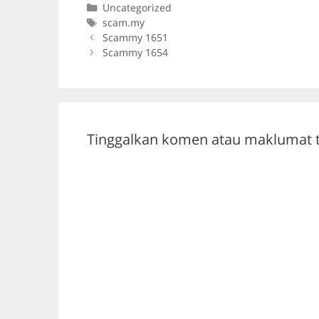
Categories
Uncategorized
e
er
gr
s
Tags
scam.my
b
a
A
Scammy 1651
Scammy 1654
o
m
p
o
p
k
Tinggalkan komen atau maklumat