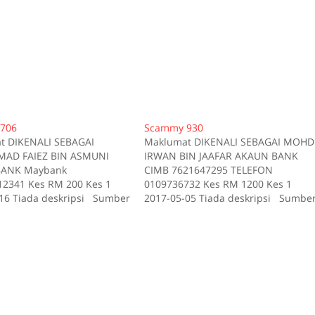
706
Scammy 930
t DIKENALI SEBAGAI
Maklumat DIKENALI SEBAGAI MOHD
D FAIEZ BIN ASMUNI
IRWAN BIN JAAFAR AKAUN BANK
ANK Maybank
CIMB 7621647295 TELEFON
2341 Kes RM 200 Kes 1
0109736732 Kes RM 1200 Kes 1
16 Tiada deskripsi Sumber
2017-05-05 Tiada deskripsi Sumbe
id:706
scam.my id:930