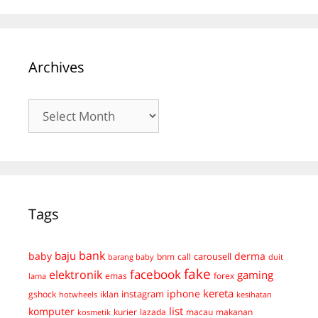
Archives
Archives
Tags
bank
baju
derma
baby
carousell
bnm
call
duit
barang baby
fake
facebook
elektronik
gaming
emas
forex
lama
kereta
iphone
instagram
gshock
iklan
hotwheels
kesihatan
list
komputer
kurier
lazada
macau
makanan
kosmetik