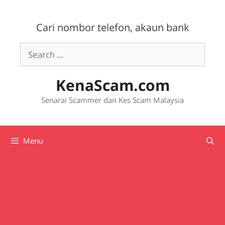
Skip
to
Cari nombor telefon, akaun bank
content
Search
for:
KenaScam.com
Senarai Scammer dan Kes Scam Malaysia
Menu