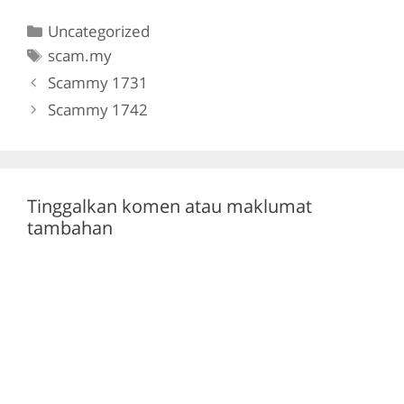
c
itt
e
at
Categories
Uncategorized
e
er
gr
s
Tags
scam.my
b
a
A
Scammy 1731
o
m
p
Scammy 1742
o
p
k
Tinggalkan komen atau maklumat
tambahan