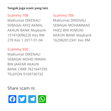
Tengok juga scam yang lain
Scammy 708
Scammy 706
Maklumat DIKENALI
Maklumat DIKENALI
SEBAGAI AFIQ AKMAL
SEBAGAI MOHAMMAD
AKAUN BANK Maybank
FAIEZ BIN ASMUNI
157410096226 Kes RM
AKAUN BANK Maybank
270 Kes 1 2017-01-04
162982012341 Kes RM
Tiada deskripsi
200 Kes 1 2017-10-16
Scammy 930
Sumber scam.my id:708
Tiada deskripsi
Maklumat DIKENALI
Sumber scam.my id:706
SEBAGAI MOHD IRWAN
BIN JAAFAR AKAUN
BANK CIMB 7621647295
TELEFON 0109736732
Kes RM 1200 Kes 1
2017-05-05 Tiada
Share scam ni:
deskripsi Sumber
scam.my id:930
F
T
T
W
a
w
el
h