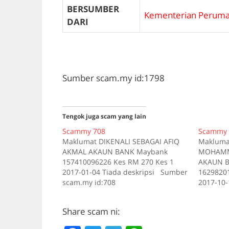
BERSUMBER
Kementerian Peruma
DARI
Sumber scam.my id:1798
Tengok juga scam yang lain
Scammy 708
Scammy 
Maklumat DIKENALI SEBAGAI AFIQ
Makluma
AKMAL AKAUN BANK Maybank
MOHAMMA
157410096226 Kes RM 270 Kes 1
AKAUN B
2017-01-04 Tiada deskripsi Sumber
16298201
scam.my id:708
2017-10-
scam.my 
Share scam ni: