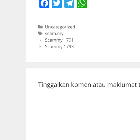
F
T
T
W
a
w
el
h
c
itt
e
at
Categories
Uncategorized
e
er
gr
s
Tags
scam.my
b
a
A
Scammy 1791
Scammy 1793
o
m
p
o
p
k
Tinggalkan komen atau maklumat