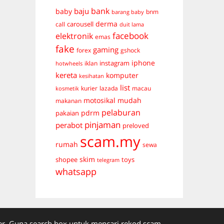
bank
baju
baby
bnm
barang baby
derma
carousell
call
duit lama
facebook
elektronik
emas
fake
gaming
forex
gshock
iphone
instagram
iklan
hotwheels
kereta
komputer
kesihatan
list
kurier
lazada
macau
kosmetik
mudah
motosikal
makanan
pelaburan
pdrm
pakaian
pinjaman
perabot
preloved
scam.my
rumah
sewa
skim
shopee
toys
telegram
whatsapp
. Guna search box untuk mencari rekod scam.