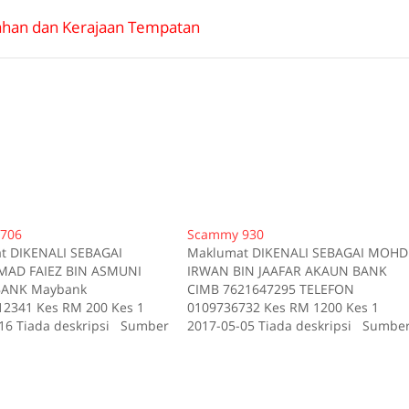
han dan Kerajaan Tempatan
706
Scammy 930
t DIKENALI SEBAGAI
Maklumat DIKENALI SEBAGAI MOHD
D FAIEZ BIN ASMUNI
IRWAN BIN JAAFAR AKAUN BANK
ANK Maybank
CIMB 7621647295 TELEFON
2341 Kes RM 200 Kes 1
0109736732 Kes RM 1200 Kes 1
16 Tiada deskripsi Sumber
2017-05-05 Tiada deskripsi Sumbe
id:706
scam.my id:930