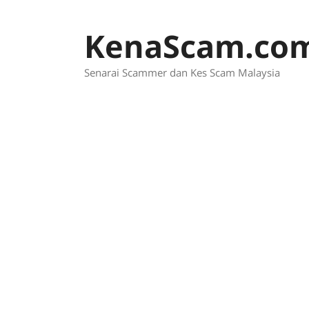
Skip
to
KenaScam.co
content
Senarai Scammer dan Kes Scam Malaysia