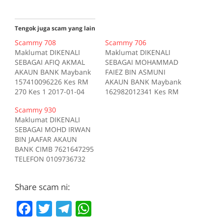
Tengok juga scam yang lain
Scammy 708
Scammy 706
Maklumat DIKENALI
Maklumat DIKENALI
SEBAGAI AFIQ AKMAL
SEBAGAI MOHAMMAD
AKAUN BANK Maybank
FAIEZ BIN ASMUNI
157410096226 Kes RM
AKAUN BANK Maybank
270 Kes 1 2017-01-04
162982012341 Kes RM
Tiada deskripsi
200 Kes 1 2017-10-16
Scammy 930
Sumber scam.my id:708
Tiada deskripsi
Maklumat DIKENALI
Sumber scam.my id:706
SEBAGAI MOHD IRWAN
BIN JAAFAR AKAUN
BANK CIMB 7621647295
TELEFON 0109736732
Kes RM 1200 Kes 1
2017-05-05 Tiada
Share scam ni:
deskripsi Sumber
scam.my id:930
F
T
T
W