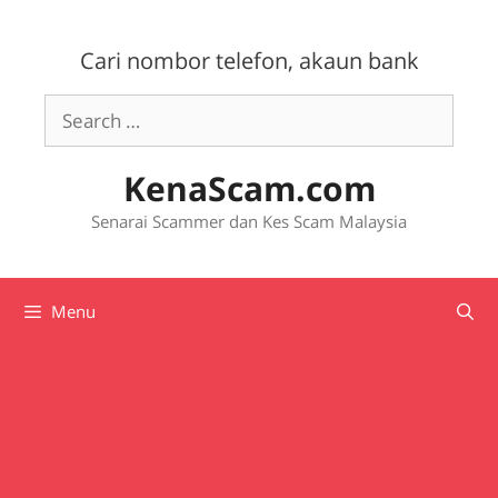
Skip
to
Cari nombor telefon, akaun bank
content
Search
for:
KenaScam.com
Senarai Scammer dan Kes Scam Malaysia
Menu