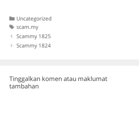
a
w
el
h
c
itt
e
at
Categories
Uncategorized
e
er
gr
s
Tags
scam.my
b
a
A
Scammy 1825
o
m
p
Scammy 1824
o
p
k
Tinggalkan komen atau maklumat
tambahan