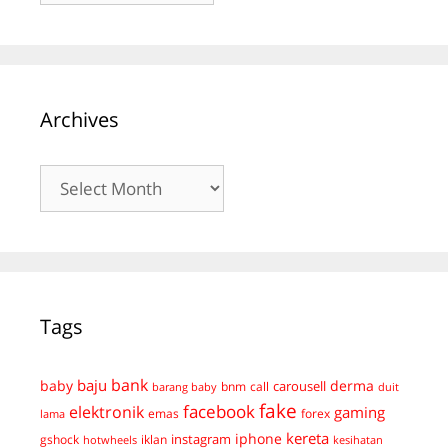
Archives
Archives
Tags
bank
baju
derma
baby
carousell
bnm
call
duit
barang baby
fake
facebook
elektronik
gaming
emas
forex
lama
kereta
iphone
instagram
gshock
iklan
hotwheels
kesihatan