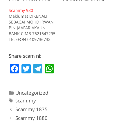
Tiada deskripsi
200 Kes 1 2017-10-16
Scammy 930
Sumber scam.my id:708
Tiada deskripsi
Maklumat DIKENALI
Sumber scam.my id:706
SEBAGAI MOHD IRWAN
BIN JAAFAR AKAUN
BANK CIMB 7621647295
TELEFON 0109736732
Kes RM 1200 Kes 1
2017-05-05 Tiada
Share scam ni:
deskripsi Sumber
scam.my id:930
F
T
T
W
a
w
el
h
c
itt
e
at
Categories
Uncategorized
e
er
gr
s
Tags
scam.my
b
a
A
Scammy 1875
o
m
p
Scammy 1880
o
p