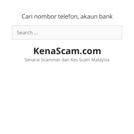
Skip
to
Cari nombor telefon, akaun bank
content
Search
for:
KenaScam.com
Senarai Scammer dan Kes Scam Malaysia