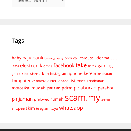
Tags
bank
baju
derma
baby
carousell
bnm
call
duit
barang baby
fake
facebook
elektronik
gaming
emas
forex
lama
kereta
iphone
instagram
gshock
iklan
hotwheels
kesihatan
list
komputer
kurier
lazada
macau
makanan
kosmetik
pelaburan
perabot
mudah
pdrm
motosikal
pakaian
scam.my
pinjaman
preloved
rumah
sewa
whatsapp
skim
shopee
toys
telegram