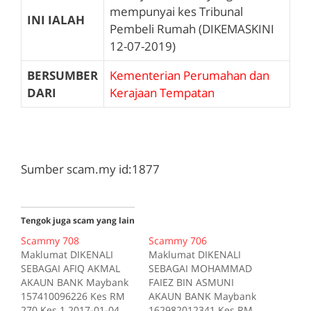
mempunyai kes Tribunal
INI IALAH
Pembeli Rumah (DIKEMASKINI
12-07-2019)
BERSUMBER
Kementerian Perumahan dan
DARI
Kerajaan Tempatan
Sumber scam.my id:1877
Tengok juga scam yang lain
Scammy 708
Scammy 706
Maklumat DIKENALI
Maklumat DIKENALI
SEBAGAI AFIQ AKMAL
SEBAGAI MOHAMMAD
AKAUN BANK Maybank
FAIEZ BIN ASMUNI
157410096226 Kes RM
AKAUN BANK Maybank
270 Kes 1 2017-01-04
162982012341 Kes RM