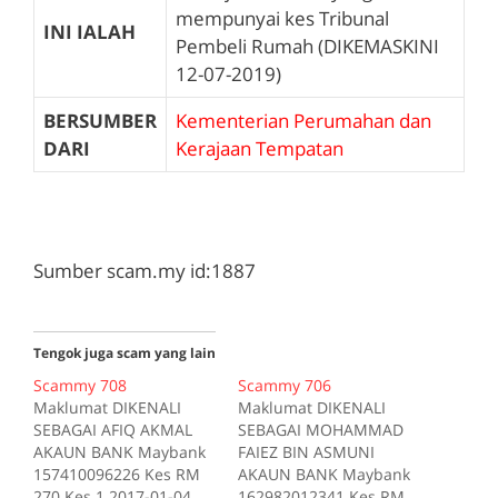
mempunyai kes Tribunal
INI IALAH
Pembeli Rumah (DIKEMASKINI
12-07-2019)
BERSUMBER
Kementerian Perumahan dan
DARI
Kerajaan Tempatan
Sumber scam.my id:1887
Tengok juga scam yang lain
Scammy 708
Scammy 706
Maklumat DIKENALI
Maklumat DIKENALI
SEBAGAI AFIQ AKMAL
SEBAGAI MOHAMMAD
AKAUN BANK Maybank
FAIEZ BIN ASMUNI
157410096226 Kes RM
AKAUN BANK Maybank
270 Kes 1 2017-01-04
162982012341 Kes RM