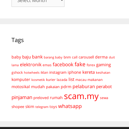
Tags
bank
baju
derma
baby
carousell
bnm
call
duit
barang baby
fake
facebook
elektronik
gaming
emas
forex
lama
kereta
iphone
instagram
gshock
iklan
hotwheels
kesihatan
list
komputer
kurier
lazada
macau
makanan
kosmetik
pelaburan
perabot
mudah
pdrm
motosikal
pakaian
scam.my
pinjaman
preloved
rumah
sewa
whatsapp
skim
shopee
toys
telegram