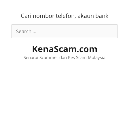
Skip
to
Cari nombor telefon, akaun bank
content
Search
for:
KenaScam.com
Senarai Scammer dan Kes Scam Malaysia