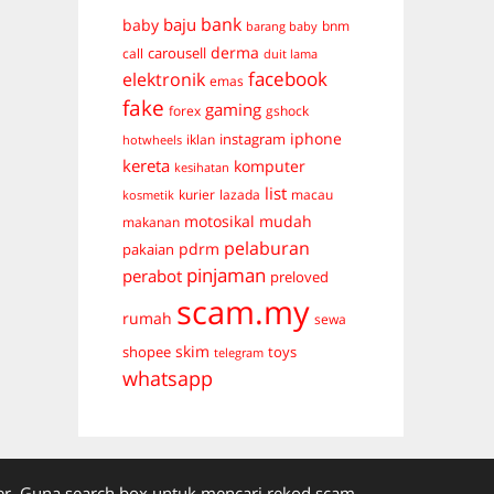
bank
baju
baby
bnm
barang baby
derma
carousell
call
duit lama
facebook
elektronik
emas
fake
gaming
forex
gshock
iphone
instagram
iklan
hotwheels
kereta
komputer
kesihatan
list
kurier
lazada
macau
kosmetik
mudah
motosikal
makanan
pelaburan
pdrm
pakaian
pinjaman
perabot
preloved
scam.my
rumah
sewa
skim
shopee
toys
telegram
whatsapp
. Guna search box untuk mencari rekod scam.