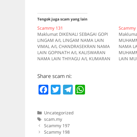
Tengok juga scam yang lain
Scammy 131
Scammy 
Maklumat DIKENALI SEBAGAI GOPI
Makluma
LINGAM A/L LINGAM NAMA LAIN
MUHAMM
VIMAL A/L CHANDRASEKRAN NAMA
NAMA LA
LAIN GOPINATH A/L KALISWARAN
MUHAMM
NAMA LAIN THIYAGU A/L KUMARAN
LAIN M
NAMA LAIN MANIMARAN A/L
NASRON
GANESON NAMA LAIN SHUGAN A/L
0714016
Share scam ni:
THENARASU AKAUN BANK Maybank
0705119
114320107234 AKAUN BANK CIMB
Bank 10
F
T
T
W
01350004067524 AKAUN BANK CIMB
0125157
01080029119522 AKAUN BANK CIMB
MENGGUN
a
w
el
h
04060094962525 AKAUN BANK…
forum.l
c
itt
e
at
TXT di f
Categories
Uncategorized
MENGGU
e
er
gr
s
Tags
scam.my
forum.l
b
a
A
Scammy 197
Scammy 198