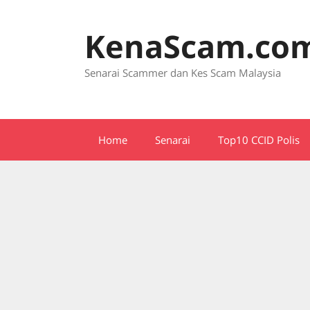
Skip
to
KenaScam.co
content
Senarai Scammer dan Kes Scam Malaysia
Home
Senarai
Top10 CCID Polis