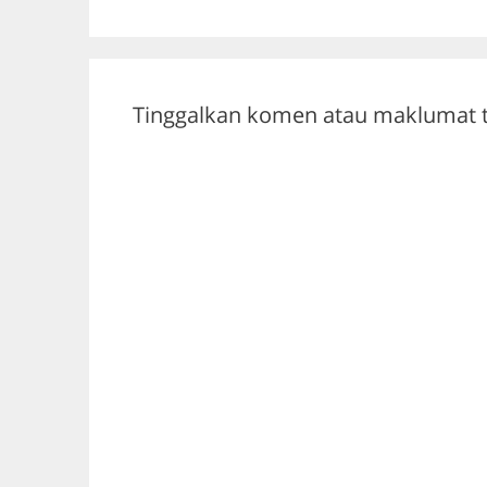
o
m
p
o
p
k
Tinggalkan komen atau maklumat