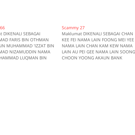
66
Scammy 27
t DIKENALI SEBAGAI
Maklumat DIKENALI SEBAGAI CHAN
AD FARIS BIN OTHMAN
KEE FEI NAMA LAIN FOONG MEI YEE
IN MUHAMMAD 'IZZAT BIN
NAMA LAIN CHAN KAM KEW NAMA
AD NIZAMUDDIN NAMA
LAIN AU PEI GEE NAMA LAIN SOON
UHAMMAD LUQMAN BIN
CHOON YOONG AKAUN BANK
 AKAUN BANK CIMB
AmBank 0400010155266 AKAUN
8626524 AKAUN BANK CIMB
BANK CIMB 12480100216520 AKAU
2847525 AKAUN BANK RHB
BANK RHB Bank 11413800217043
713000105600 TELEFON
AKAUN BANK Maybank
075 TELEFON 0105605389
114487008205 AKAUN BANK RHB
AKAN `Sonata di
Bank 11406200194546 AKAUN
owyat.net MENGGUNAKAN
BANK…
orum.lowyat.net
NAKAN D'M di
owyat.net MENGGUNAKAN…