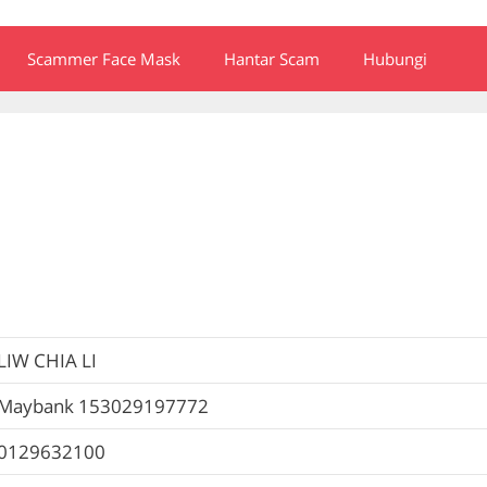
Scammer Face Mask
Hantar Scam
Hubungi
LIW CHIA LI
Maybank
153029197772
0129632100