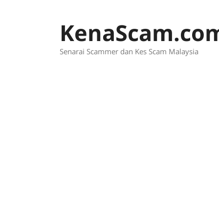
Skip
to
KenaScam.co
content
Senarai Scammer dan Kes Scam Malaysia