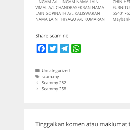
LINGAM A/L LINGAM NAMA LAIN
CHIN HE
VIMAL A/L CHANDRASEKRAN NAMA
FURNITU
LAIN GOPINATH A/L KALISWARAN
5540176
NAMA LAIN THIYAGU A/L KUMARAN
Maybank
NAMA LAIN MANIMARAN A/L
016392
GANESON NAMA LAIN SHUGAN A/L
ivanlee9
Share scam ni:
THENARASU AKAUN BANK Maybank
MENGGU
114320107234 AKAUN BANK CIMB
forum.l
F
T
T
W
01350004067524 AKAUN BANK CIMB
wowwow00
01080029119522 AKAUN BANK CIMB
MENGGUN
a
w
el
h
04060094962525 AKAUN BANK…
forum.l
c
itt
e
at
alan00 d
Categories
Uncategorized
MENGGUN
e
er
gr
s
Tags
scam.my
forum.l
b
a
A
Scammy 252
leewai00
Scammy 258
MENGGU
o
m
p
o
p
k
Tinggalkan komen atau maklumat