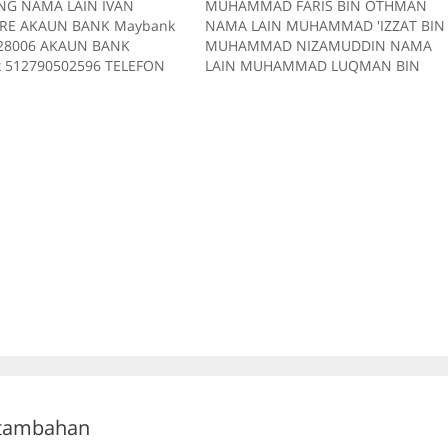
NG NAMA LAIN IVAN
MUHAMMAD FARIS BIN OTHMAN
RE AKAUN BANK Maybank
NAMA LAIN MUHAMMAD 'IZZAT BIN
28006 AKAUN BANK
MUHAMMAD NIZAMUDDIN NAMA
 512790502596 TELEFON
LAIN MUHAMMAD LUQMAN BIN
6358 MENGGUNAKAN
NASRON AKAUN BANK CIMB
9 di forum.lowyat.net
07140168626524 AKAUN BANK CIM
NAKAN momoc99 di
07051192847525 AKAUN BANK RHB
owyat.net MENGGUNAKAN
Bank 10713000105600 TELEFON
 di forum.lowyat.net
0125157075 TELEFON 0105605389
AKAN velvet00 di
MENGGUNAKAN `Sonata di
owyat.net MENGGUNAKAN
forum.lowyat.net MENGGUNAKAN
i forum.lowyat.net
TXT di forum.lowyat.net
AKAN sagat00 di
MENGGUNAKAN D'M di
owyat.net MENGGUNAKAN
forum.lowyat.net MENGGUNAKAN…
 di forum.lowyat.net
NAKAN fino00…
 tambahan