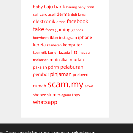
bank
baju
baby
bnm
barang baby
derma
carousell
call
duit lama
facebook
elektronik
emas
fake
gaming
forex
gshock
iphone
instagram
iklan
hotwheels
kereta
komputer
kesihatan
list
kurier
lazada
macau
kosmetik
mudah
motosikal
makanan
pelaburan
pdrm
pakaian
pinjaman
perabot
preloved
scam.my
rumah
sewa
skim
shopee
toys
telegram
whatsapp
. Guna search box untuk mencari rekod scam.