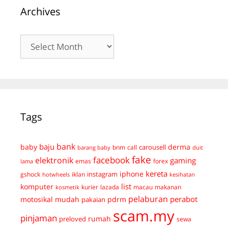
Archives
Archives
Tags
bank
baju
derma
baby
carousell
bnm
call
duit
barang baby
fake
facebook
elektronik
gaming
emas
forex
lama
kereta
iphone
instagram
gshock
iklan
hotwheels
kesihatan
list
komputer
kurier
lazada
macau
makanan
kosmetik
pelaburan
perabot
mudah
pdrm
motosikal
pakaian
scam.my
pinjaman
preloved
rumah
sewa