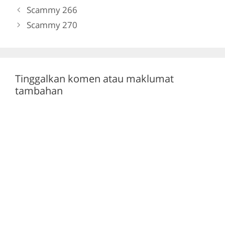
b
a
A
Scammy 266
Abdul…
o
m
p
Scammy 270
o
p
k
Tinggalkan komen atau maklumat
tambahan