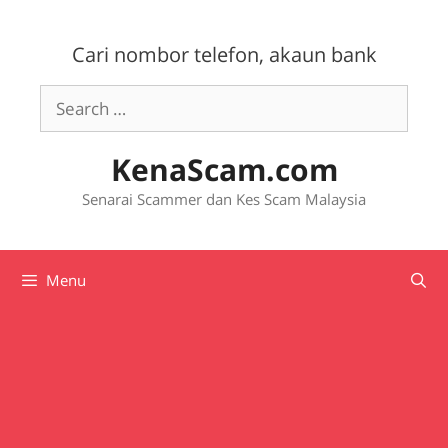
Skip
to
Cari nombor telefon, akaun bank
content
Search
for:
KenaScam.com
Senarai Scammer dan Kes Scam Malaysia
Menu