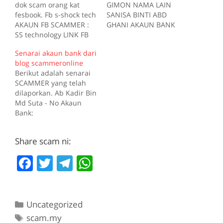
dok scam orang kat
GIMON NAMA LAIN
fesbook. Fb s-shock tech
SANISA BINTI ABD
AKAUN FB SCAMMER :
GHANI AKAUN BANK
SS technology LINK FB
CIMB 7039970407
SCAMMER :
AKAUN BANK Maybank
Senarai akaun bank dari
https://www.facebook.c
151061256971 TELEFON
blog scammeronline
om/S-Shock-Tech-
0127430116 Kes RM 95
Berikut adalah senarai
102311158250023/
Kes1 2016-12-26 Tiada
SCAMMER yang telah
Guna ic edit orang lain
deskripsi Sumber
dilaporkan. Ab Kadir Bin
punya Whatsapp
scam.my id:680
Md Suta - No Akaun
01112055620 ,
Bank:
0179255260 NO AKAUN
1420029000072984
DAN NAMA BANK
(Maybank) Abd Rahman
SCAMMER : Minta
Share scam ni:
- No Akaun Bank:
payment guna nama
08160095100525 (CIMB)
Rosmah binti aziz
F
T
T
W
Abdul Aziz Bin Harun -
Maybank 160102619616
No Akaun Bank:
a
w
el
h
mohd…
162786121865
c
itt
e
at
(Maybank) Abdul Malik
Bin Ramli - No Akaun
Categories
Uncategorized
e
er
gr
s
Bank: 08851016276
Tags
scam.my
(HLB) Abdul Rahman Bin