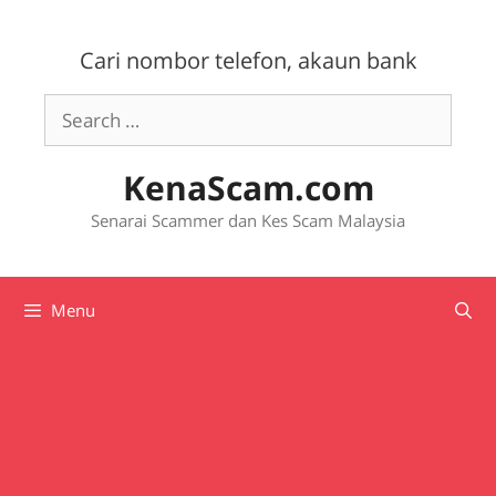
Skip
to
Cari nombor telefon, akaun bank
content
Search
for:
KenaScam.com
Senarai Scammer dan Kes Scam Malaysia
Menu