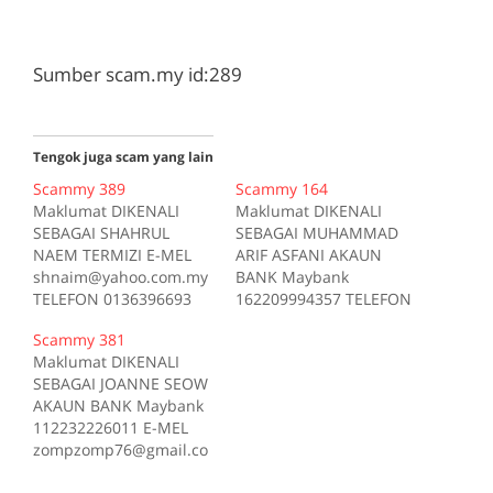
Sumber scam.my id:289
Tengok juga scam yang lain
Scammy 389
Scammy 164
Maklumat DIKENALI
Maklumat DIKENALI
SEBAGAI SHAHRUL
SEBAGAI MUHAMMAD
NAEM TERMIZI E-MEL
ARIF ASFANI AKAUN
shnaim@yahoo.com.my
BANK Maybank
TELEFON 0136396693
162209994357 TELEFON
TELEFON 0182312541
0132931888 TELEFON
Scammy 381
TELEFON 0164848184
0123422465 TELEFON
Maklumat DIKENALI
TELEFON 0123362149
0173033735 TELEFON
SEBAGAI JOANNE SEOW
Sumber scam.my id:389
0192888150 TELEFON
AKAUN BANK Maybank
0142296986
112232226011 E-MEL
MENGGUNAKAN
zompzomp76@gmail.co
polyester di
m TELEFON 0166645907
forum.lowyat.net Kes