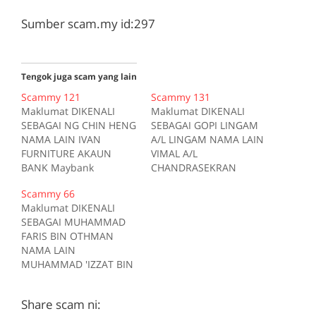
Sumber scam.my id:297
Tengok juga scam yang lain
Scammy 121
Scammy 131
Maklumat DIKENALI
Maklumat DIKENALI
SEBAGAI NG CHIN HENG
SEBAGAI GOPI LINGAM
NAMA LAIN IVAN
A/L LINGAM NAMA LAIN
FURNITURE AKAUN
VIMAL A/L
BANK Maybank
CHANDRASEKRAN
554017628006 AKAUN
NAMA LAIN GOPINATH
Scammy 66
BANK Maybank
A/L KALISWARAN NAMA
Maklumat DIKENALI
512790502596 TELEFON
LAIN THIYAGU A/L
SEBAGAI MUHAMMAD
0163926358
KUMARAN NAMA LAIN
FARIS BIN OTHMAN
MENGGUNAKAN
MANIMARAN A/L
NAMA LAIN
ivanlee99 di
GANESON NAMA LAIN
MUHAMMAD 'IZZAT BIN
forum.lowyat.net
SHUGAN A/L
MUHAMMAD
MENGGUNAKAN
THENARASU AKAUN
NIZAMUDDIN NAMA
momoc99 di
BANK Maybank
Share scam ni:
LAIN MUHAMMAD
forum.lowyat.net
114320107234 AKAUN