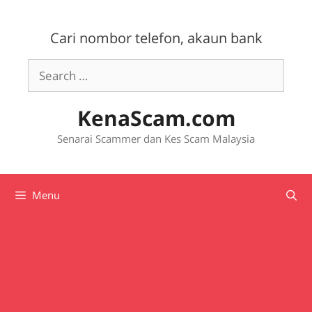
Skip
to
Cari nombor telefon, akaun bank
content
Search
for:
KenaScam.com
Senarai Scammer dan Kes Scam Malaysia
Menu