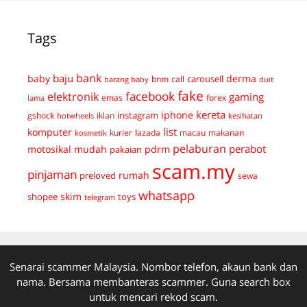
Tags
bank
baju
derma
baby
carousell
bnm
call
duit
barang baby
fake
facebook
elektronik
gaming
emas
forex
lama
kereta
iphone
instagram
gshock
iklan
hotwheels
kesihatan
list
komputer
kurier
lazada
macau
makanan
kosmetik
pelaburan
perabot
mudah
pdrm
motosikal
pakaian
scam.my
pinjaman
preloved
rumah
sewa
whatsapp
skim
shopee
toys
telegram
Senarai scammer Malaysia. Nombor telefon, akaun bank dan
nama. Bersama membanteras scammer. Guna search box
untuk mencari rekod scam.