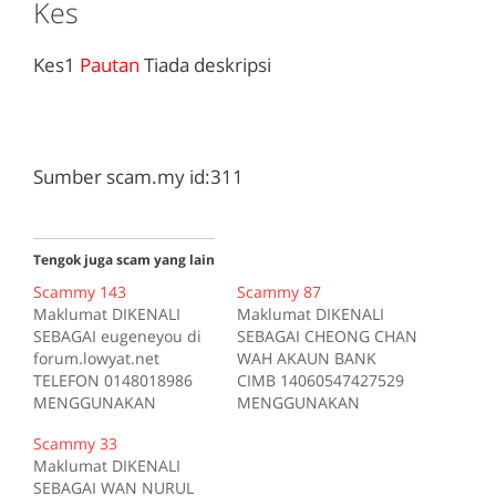
Kes
Kes1
Pautan
Tiada deskripsi
Sumber scam.my id:311
Tengok juga scam yang lain
Scammy 143
Scammy 87
Maklumat DIKENALI
Maklumat DIKENALI
SEBAGAI eugeneyou di
SEBAGAI CHEONG CHAN
forum.lowyat.net
WAH AKAUN BANK
TELEFON 0148018986
CIMB 14060547427529
MENGGUNAKAN
MENGGUNAKAN
guochin di
zulricho di
Scammy 33
forum.lowyat.net
forum.lowyat.net
Maklumat DIKENALI
MENGGUNAKAN
MENGGUNAKAN
SEBAGAI WAN NURUL
Yougene_Boy di
suahsani di