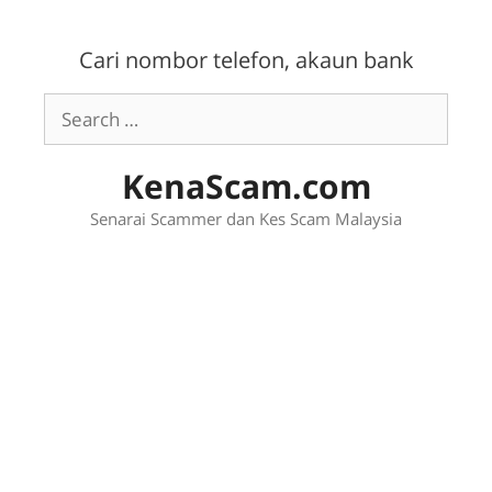
Skip
to
Cari nombor telefon, akaun bank
content
Search
for:
KenaScam.com
Senarai Scammer dan Kes Scam Malaysia