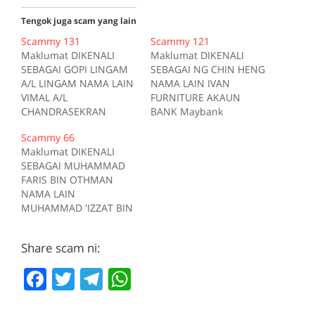
Tengok juga scam yang lain
Scammy 131
Scammy 121
Maklumat DIKENALI
Maklumat DIKENALI
SEBAGAI GOPI LINGAM
SEBAGAI NG CHIN HENG
A/L LINGAM NAMA LAIN
NAMA LAIN IVAN
VIMAL A/L
FURNITURE AKAUN
CHANDRASEKRAN
BANK Maybank
NAMA LAIN GOPINATH
554017628006 AKAUN
Scammy 66
A/L KALISWARAN NAMA
BANK Maybank
Maklumat DIKENALI
LAIN THIYAGU A/L
512790502596 TELEFON
SEBAGAI MUHAMMAD
KUMARAN NAMA LAIN
0163926358
FARIS BIN OTHMAN
MANIMARAN A/L
MENGGUNAKAN
NAMA LAIN
GANESON NAMA LAIN
ivanlee99 di
MUHAMMAD 'IZZAT BIN
SHUGAN A/L
forum.lowyat.net
MUHAMMAD
THENARASU AKAUN
MENGGUNAKAN
NIZAMUDDIN NAMA
BANK Maybank
momoc99 di
Share scam ni:
LAIN MUHAMMAD
114320107234 AKAUN
forum.lowyat.net
LUQMAN BIN NASRON
BANK CIMB
MENGGUNAKAN
F
T
T
W
AKAUN BANK CIMB
01350004067524 AKAUN
wowwow00 di
07140168626524 AKAUN
a
w
el
h
BANK CIMB
forum.lowyat.net
BANK CIMB
01080029119522 AKAUN
MENGGUNAKAN