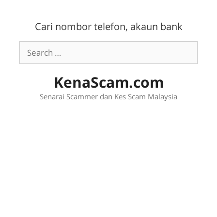
Skip
to
Cari nombor telefon, akaun bank
content
Search
for:
KenaScam.com
Senarai Scammer dan Kes Scam Malaysia