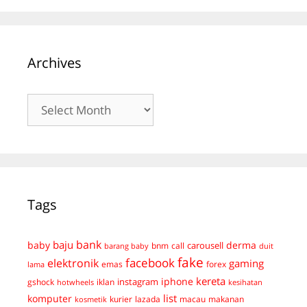
Archives
Archives
Tags
bank
baju
derma
baby
carousell
bnm
call
duit
barang baby
fake
facebook
elektronik
gaming
emas
forex
lama
kereta
iphone
instagram
gshock
iklan
hotwheels
kesihatan
list
komputer
kurier
lazada
macau
makanan
kosmetik