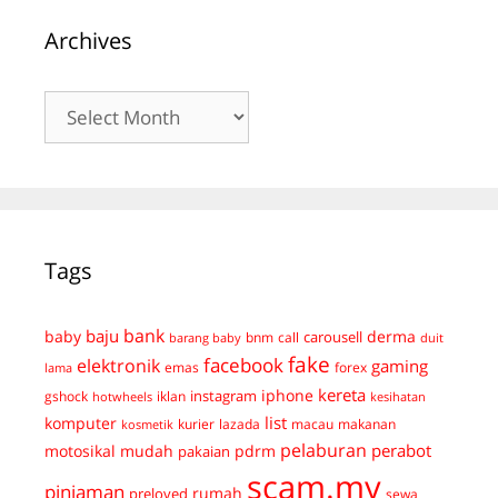
Archives
Archives
Tags
bank
baju
derma
baby
carousell
bnm
call
duit
barang baby
fake
facebook
elektronik
gaming
emas
forex
lama
kereta
iphone
instagram
gshock
iklan
hotwheels
kesihatan
list
komputer
kurier
lazada
macau
makanan
kosmetik
pelaburan
perabot
mudah
pdrm
motosikal
pakaian
scam.my
pinjaman
preloved
rumah
sewa