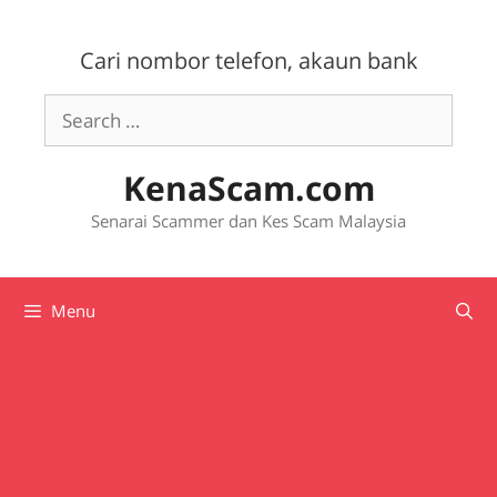
Skip
to
Cari nombor telefon, akaun bank
content
Search
for:
KenaScam.com
Senarai Scammer dan Kes Scam Malaysia
Menu