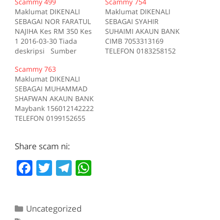
Scammy 499
Scammy 754
Maklumat DIKENALI
Maklumat DIKENALI
SEBAGAI NOR FARATUL
SEBAGAI SYAHIR
NAJIHA Kes RM 350 Kes
SUHAIMI AKAUN BANK
1 2016-03-30 Tiada
CIMB 7053313169
deskripsi Sumber
TELEFON 0183258152
scam.my id:499
Kes RM 350 Kes 1 2015-
Scammy 763
11-11 Tiada deskripsi
Maklumat DIKENALI
Sumber scam.my id:754
SEBAGAI MUHAMMAD
SHAFWAN AKAUN BANK
Maybank 156012142222
TELEFON 0199152655
Kes RM 350 Kes 1 2017-
07-30 Tiada deskripsi
Share scam ni:
Sumber scam.my id:763
F
T
T
W
a
w
el
h
c
itt
e
at
Categories
Uncategorized
e
er
gr
s