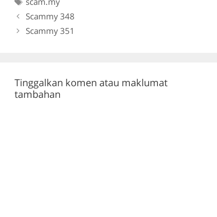
Tags
scam.my
b
a
A
Scammy 348
o
m
p
Scammy 351
o
p
k
Tinggalkan komen atau maklumat
tambahan