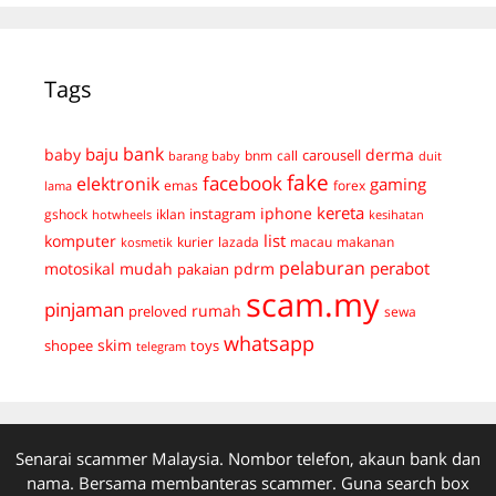
Tags
bank
baju
derma
baby
carousell
bnm
call
duit
barang baby
fake
facebook
elektronik
gaming
emas
forex
lama
kereta
iphone
instagram
gshock
iklan
hotwheels
kesihatan
list
komputer
kurier
lazada
macau
makanan
kosmetik
pelaburan
perabot
mudah
pdrm
motosikal
pakaian
scam.my
pinjaman
preloved
rumah
sewa
whatsapp
skim
shopee
toys
telegram
Senarai scammer Malaysia. Nombor telefon, akaun bank dan
nama. Bersama membanteras scammer. Guna search box