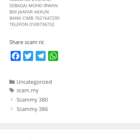
Sumber scam.my id:706
SEBAGAI MOHD IRWAN
BIN JAAFAR AKAUN
BANK CIMB 7621647295
TELEFON 0109736732
Kes RM 1200 Kes 1
2017-05-05 Tiada
Share scam ni:
deskripsi Sumber
scam.my id:930
F
T
T
W
a
w
el
h
c
itt
e
at
Categories
Uncategorized
e
er
gr
s
Tags
scam.my
b
a
A
Scammy 380
o
m
p
Scammy 386
o
p
k