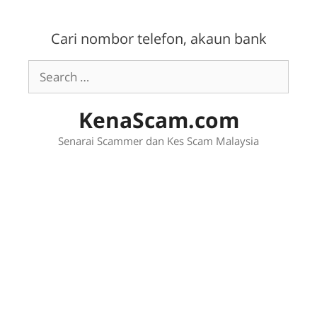
Skip
to
Cari nombor telefon, akaun bank
content
Search
for:
KenaScam.com
Senarai Scammer dan Kes Scam Malaysia