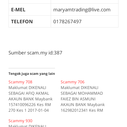
E-MEL
maryamtrading@live.com
TELEFON
0178267497
Sumber scam.my id:387
Tengok juga scam yang lain
Scammy 708
Scammy 706
Maklumat DIKENALI
Maklumat DIKENALI
SEBAGAI AFIQ AKMAL
SEBAGAI MOHAMMAD
AKAUN BANK Maybank
FAIEZ BIN ASMUNI
157410096226 Kes RM
AKAUN BANK Maybank
270 Kes 1 2017-01-04
162982012341 Kes RM
Tiada deskripsi
200 Kes 1 2017-10-16
Scammy 930
Sumber scam.my id:708
Tiada deskripsi
Maklumat DIKENALI