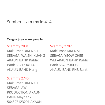
Sumber scam.my id:414
Tengok juga scam yang lain
Scammy 2831
Scammy 2707
Maklumat DIKENALI
Maklumat DIKENALI
SEBAGAI WA SHI KUANG
SEBAGAI YEOW CHEE
AKAUN BANK Public
WEI AKAUN BANK Public
Bank 6371234114
Bank 6878358008
AKAUN BANK Hong
AKAUN BANK RHB Bank
Leong Bank
10406300153510 AKAUN
Scammy 2740
39200000667 AKAUN
BANK Public Bank
Maklumat DIKENALI
BANK CIMB 7059737735
6787358008 AKAUN
SEBAGAI AW
AKAUN BANK Maybank
BANK Hong Leong Bank
PRODUCTION AKAUN
155050405962 AKAUN
39201022149 AKAUN
BANK Maybank
BANK RHB Bank
BANK CIMB 7070802740
564397123291 AKAUN
10407200031984 AKAUN
Sumber scam.my