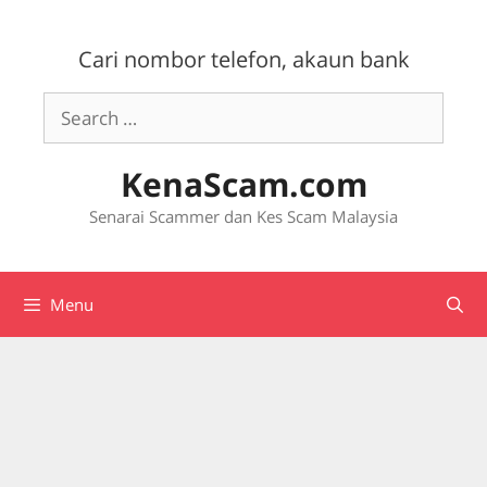
Skip
to
Cari nombor telefon, akaun bank
content
Search
for:
KenaScam.com
Senarai Scammer dan Kes Scam Malaysia
Menu