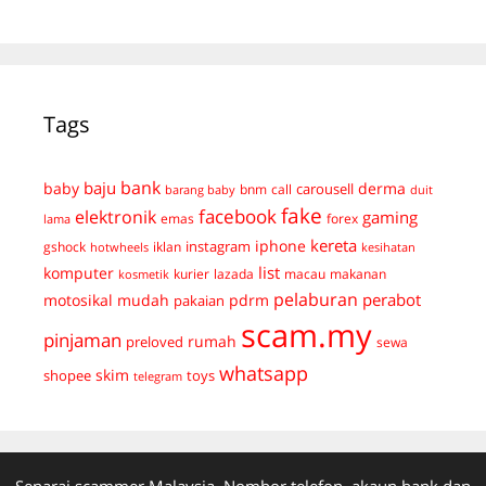
Tags
bank
baju
derma
baby
carousell
bnm
call
duit
barang baby
fake
facebook
elektronik
gaming
emas
forex
lama
kereta
iphone
instagram
gshock
iklan
hotwheels
kesihatan
list
komputer
kurier
lazada
macau
makanan
kosmetik
pelaburan
perabot
mudah
pdrm
motosikal
pakaian
scam.my
pinjaman
preloved
rumah
sewa
whatsapp
skim
shopee
toys
telegram
Senarai scammer Malaysia. Nombor telefon, akaun bank dan