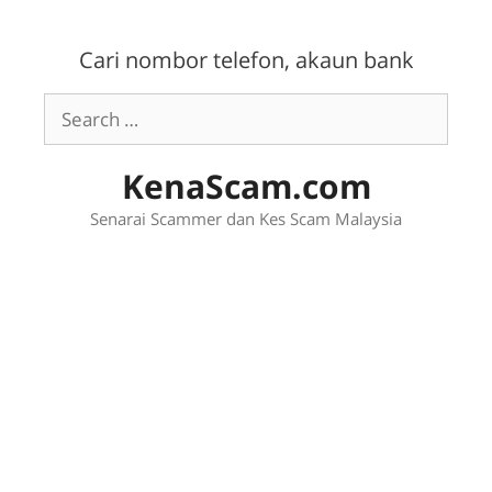
Skip
to
Cari nombor telefon, akaun bank
content
Search
for:
KenaScam.com
Senarai Scammer dan Kes Scam Malaysia