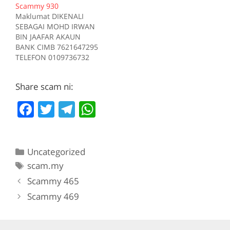
Scammy 930
Sumber scam.my id:708
Tiada deskripsi
Maklumat DIKENALI
Sumber scam.my id:706
SEBAGAI MOHD IRWAN
BIN JAAFAR AKAUN
BANK CIMB 7621647295
TELEFON 0109736732
Kes RM 1200 Kes 1
2017-05-05 Tiada
Share scam ni:
deskripsi Sumber
scam.my id:930
F
T
T
W
a
w
el
h
c
itt
e
at
Categories
Uncategorized
e
er
gr
s
Tags
scam.my
b
a
A
Scammy 465
o
m
p
Scammy 469
o
p
k