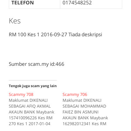
TELEFON
0174548252
Kes
RM 100
Kes 1
2016-09-27
Tiada deskripsi
Sumber scam.my id:466
Tengok juga scam yang lain
Scammy 708
Scammy 706
Maklumat DIKENALI
Maklumat DIKENALI
SEBAGAI AFIQ AKMAL
SEBAGAI MOHAMMAD
AKAUN BANK Maybank
FAIEZ BIN ASMUNI
157410096226 Kes RM
AKAUN BANK Maybank
270 Kes 1 2017-01-04
162982012341 Kes RM
Tiada deskripsi
200 Kes 1 2017-10-16