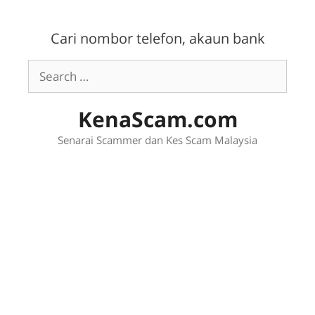
Skip
to
Cari nombor telefon, akaun bank
content
Search
for:
KenaScam.com
Senarai Scammer dan Kes Scam Malaysia