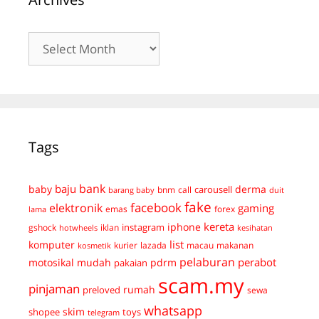
Archives
Tags
bank
baju
derma
baby
carousell
bnm
call
duit
barang baby
fake
facebook
elektronik
gaming
emas
forex
lama
kereta
iphone
instagram
gshock
iklan
hotwheels
kesihatan
list
komputer
kurier
lazada
macau
makanan
kosmetik
pelaburan
perabot
mudah
pdrm
motosikal
pakaian
scam.my
pinjaman
preloved
rumah
sewa
whatsapp
skim
shopee
toys
telegram