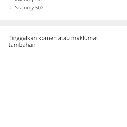
o
m
p
Scammy 502
o
p
k
Tinggalkan komen atau maklumat
tambahan