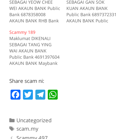
SEBAGAI YEOW CHEE
SEBAGAI GAN SOK
WEI AKAUN BANK Public
KUAN AKAUN BANK
Bank 6878358008
Public Bank 6897372331
AKAUN BANK RHB Bank
AKAUN BANK Public
10406300153510 AKAUN
Bank 68973762331
Scammy 189
BANK Public Bank
AKAUN BANK Maybank
Maklumat DIKENALI
6787358008 AKAUN
162133297442 Sumber
SEBAGAI TANG YING
BANK Hong Leong Bank
scam.my id:3101
WAI AKAUN BANK
39201022149 AKAUN
Public Bank 4691397604
BANK CIMB 7070802740
AKAUN BANK Maybank
Sumber scam.my
151306791115 AKAUN
id:2707
BANK Public Bank
Share scam ni:
4691387604
MENGGUNAKAN
F
T
T
W
Boss_Logistic di
forum.lowyat.net Kes
a
w
el
h
Kes1 Pautan Tiada
c
itt
e
at
deskripsi Sumber
scam.my id:189
Categories
Uncategorized
e
er
gr
s
Tags
scam.my
b
a
A
Scammy 497