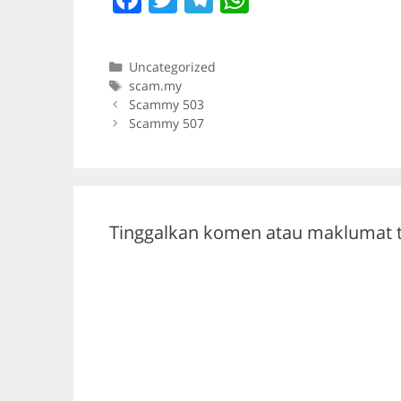
a
w
el
h
c
itt
e
at
Categories
Uncategorized
e
er
gr
s
Tags
scam.my
b
a
A
Scammy 503
Scammy 507
o
m
p
o
p
k
Tinggalkan komen atau maklumat