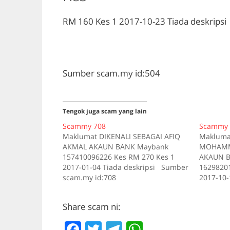
RM 160
Kes 1
2017-10-23
Tiada deskripsi
Sumber scam.my id:504
Tengok juga scam yang lain
Scammy 708
Scammy 
Maklumat DIKENALI SEBAGAI AFIQ
Makluma
AKMAL AKAUN BANK Maybank
MOHAMMA
157410096226 Kes RM 270 Kes 1
AKAUN B
2017-01-04 Tiada deskripsi Sumber
16298201
scam.my id:708
2017-10-
scam.my 
Share scam ni:
F
T
T
W