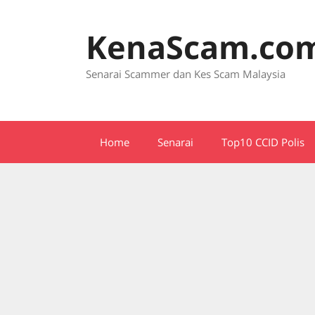
Skip
to
KenaScam.co
content
Senarai Scammer dan Kes Scam Malaysia
Home
Senarai
Top10 CCID Polis