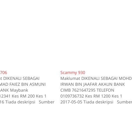
706
Scammy 930
t DIKENALI SEBAGAI
Maklumat DIKENALI SEBAGAI MOHD
D FAIEZ BIN ASMUNI
IRWAN BIN JAAFAR AKAUN BANK
ANK Maybank
CIMB 7621647295 TELEFON
2341 Kes RM 200 Kes 1
0109736732 Kes RM 1200 Kes 1
16 Tiada deskripsi Sumber
2017-05-05 Tiada deskripsi Sumbe
id:706
scam.my id:930