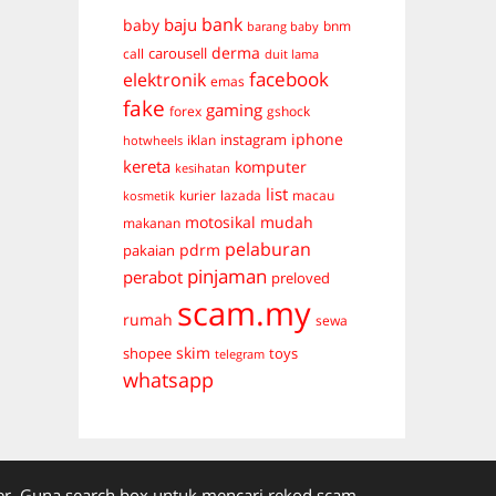
bank
baju
baby
bnm
barang baby
derma
carousell
call
duit lama
facebook
elektronik
emas
fake
gaming
forex
gshock
iphone
instagram
iklan
hotwheels
kereta
komputer
kesihatan
list
kurier
lazada
macau
kosmetik
mudah
motosikal
makanan
pelaburan
pdrm
pakaian
pinjaman
perabot
preloved
scam.my
rumah
sewa
skim
shopee
toys
telegram
whatsapp
. Guna search box untuk mencari rekod scam.