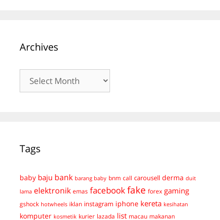
Archives
Archives
Tags
bank
baju
derma
baby
carousell
bnm
call
duit
barang baby
fake
facebook
elektronik
gaming
emas
forex
lama
kereta
iphone
instagram
gshock
iklan
hotwheels
kesihatan
list
komputer
kurier
lazada
macau
makanan
kosmetik