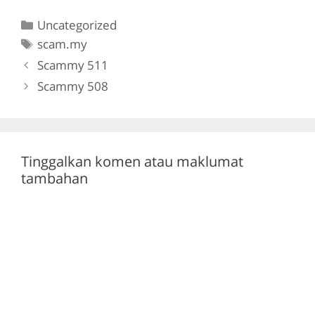
c
itt
e
at
Categories
Uncategorized
e
er
gr
s
Tags
scam.my
b
a
A
Scammy 511
o
m
p
Scammy 508
o
p
k
Tinggalkan komen atau maklumat
tambahan