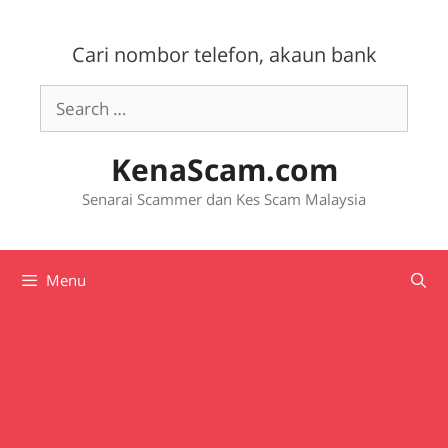
Skip
to
Cari nombor telefon, akaun bank
content
Search
for:
KenaScam.com
Senarai Scammer dan Kes Scam Malaysia
Menu