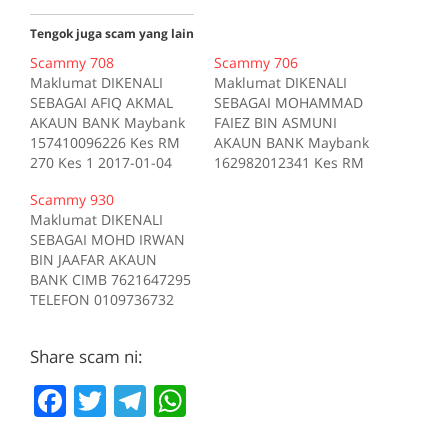
Tengok juga scam yang lain
Scammy 708
Scammy 706
Maklumat DIKENALI
Maklumat DIKENALI
SEBAGAI AFIQ AKMAL
SEBAGAI MOHAMMAD
AKAUN BANK Maybank
FAIEZ BIN ASMUNI
157410096226 Kes RM
AKAUN BANK Maybank
270 Kes 1 2017-01-04
162982012341 Kes RM
Tiada deskripsi
200 Kes 1 2017-10-16
Scammy 930
Sumber scam.my id:708
Tiada deskripsi
Maklumat DIKENALI
Sumber scam.my id:706
SEBAGAI MOHD IRWAN
BIN JAAFAR AKAUN
BANK CIMB 7621647295
TELEFON 0109736732
Kes RM 1200 Kes 1
2017-05-05 Tiada
Share scam ni:
deskripsi Sumber
scam.my id:930
F
T
T
W
a
w
el
h