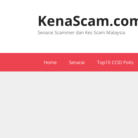
Skip
to
KenaScam.co
content
Senarai Scammer dan Kes Scam Malaysia
Home
Senarai
Top10 CCID Polis