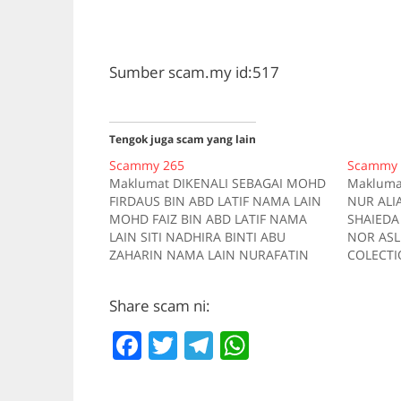
Sumber scam.my id:517
Tengok juga scam yang lain
Scammy 265
Scammy 
Maklumat DIKENALI SEBAGAI MOHD
Makluma
FIRDAUS BIN ABD LATIF NAMA LAIN
NUR ALI
MOHD FAIZ BIN ABD LATIF NAMA
SHAIEDA 
LAIN SITI NADHIRA BINTI ABU
NOR ASL
ZAHARIN NAMA LAIN NURAFATIN
COLECTI
AZIERA BINTI ABD LATIF AKAUN
Maybank
BANK Maybank 151212920626
BANK Ma
Share scam ni:
AKAUN BANK CIMB 01060090453521
AKAUN B
AKAUN BANK CIMB 04050072950524
MEL nor
F
T
T
W
TELEFON 01117669584 Kes Kes1
TELEFON
Pautan Tiada deskripsi Kes2
Kes 1 20
a
w
el
h
Pautan…
Sumber 