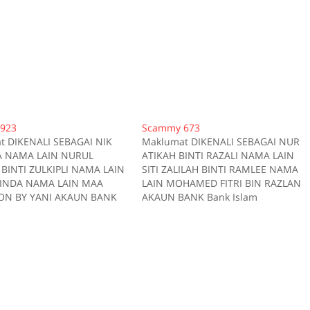
923
Scammy 673
t DIKENALI SEBAGAI NIK
Maklumat DIKENALI SEBAGAI NUR
A NAMA LAIN NURUL
ATIKAH BINTI RAZALI NAMA LAIN
BINTI ZULKIPLI NAMA LAIN
SITI ZALILAH BINTI RAMLEE NAMA
INDA NAMA LAIN MAA
LAIN MOHAMED FITRI BIN RAZLAN
ON BY YANI AKAUN BANK
AKAUN BANK Bank Islam
 162405204679 AKAUN
14265020027393 AKAUN BANK CIM
ybank 0611829000008923
7619372454 AKAUN BANK Maybank
ANK CIMB 7011258949 E-
164119103668 TELEFON
ain21991@gmail.com
01121499615 Kes RM 500 Kes 1
 01136565208 Kes RM 350
2017-05-29 Tiada deskripsi Sumbe
17-11-02 Tiada deskripsi
scam.my id:673
scam.my id:923