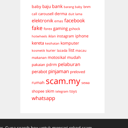
bank
baju
baby
bnm
barang baby
derma
carousell
call
duit lama
facebook
elektronik
emas
fake
gaming
forex
gshock
iphone
instagram
iklan
hotwheels
kereta
komputer
kesihatan
list
kurier
lazada
macau
kosmetik
mudah
motosikal
makanan
pelaburan
pdrm
pakaian
pinjaman
perabot
preloved
scam.my
rumah
sewa
skim
shopee
toys
telegram
whatsapp
. Guna search box untuk mencari rekod scam.