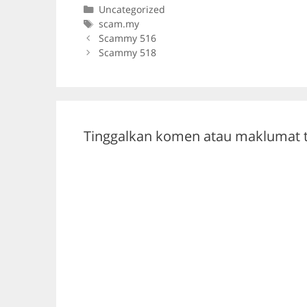
c
itt
e
at
Categories
Uncategorized
e
er
gr
s
Tags
scam.my
b
a
A
Scammy 516
Scammy 518
o
m
p
o
p
k
Tinggalkan komen atau maklumat