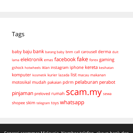
Tags
bank
baju
derma
baby
carousell
bnm
call
duit
barang baby
fake
facebook
elektronik
gaming
emas
forex
lama
kereta
iphone
instagram
gshock
iklan
hotwheels
kesihatan
list
komputer
kurier
lazada
macau
makanan
kosmetik
pelaburan
perabot
mudah
pdrm
motosikal
pakaian
scam.my
pinjaman
preloved
rumah
sewa
whatsapp
skim
shopee
toys
telegram
Senarai scammer Malaysia. Nombor telefon, akaun bank dan