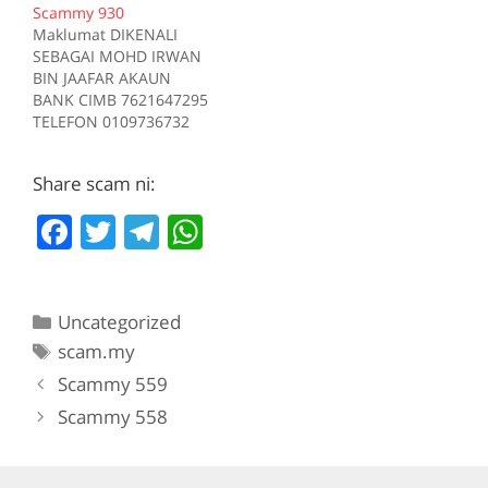
Scammy 930
Sumber scam.my id:708
Tiada deskripsi
Maklumat DIKENALI
Sumber scam.my id:706
SEBAGAI MOHD IRWAN
BIN JAAFAR AKAUN
BANK CIMB 7621647295
TELEFON 0109736732
Kes RM 1200 Kes 1
2017-05-05 Tiada
Share scam ni:
deskripsi Sumber
scam.my id:930
F
T
T
W
a
w
el
h
c
itt
e
at
Categories
Uncategorized
e
er
gr
s
Tags
scam.my
b
a
A
Scammy 559
o
m
p
Scammy 558
o
p
k