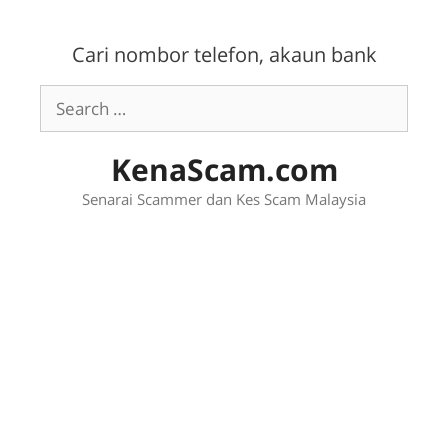
Skip
to
Cari nombor telefon, akaun bank
content
Search
for:
KenaScam.com
Senarai Scammer dan Kes Scam Malaysia