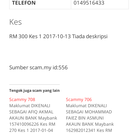
TELEFON
0149516433
Kes
RM 300
Kes 1
2017-10-13
Tiada deskripsi
Sumber scam.my id:556
Tengok juga scam yang lain
Scammy 708
Scammy 706
Maklumat DIKENALI
Maklumat DIKENALI
SEBAGAI AFIQ AKMAL
SEBAGAI MOHAMMAD
AKAUN BANK Maybank
FAIEZ BIN ASMUNI
157410096226 Kes RM
AKAUN BANK Maybank
270 Kes 1 2017-01-04
162982012341 Kes RM
Tiada deskripsi
200 Kes 1 2017-10-16