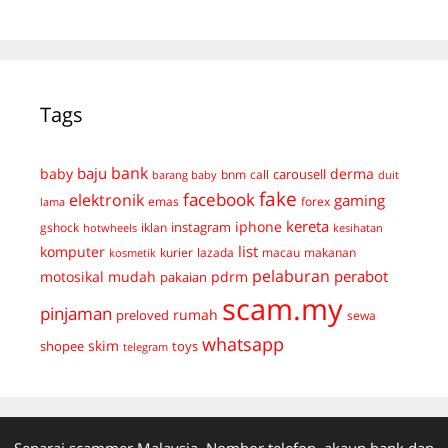
Tags
bank
baju
derma
baby
carousell
bnm
call
duit
barang baby
fake
facebook
elektronik
gaming
emas
forex
lama
kereta
iphone
instagram
gshock
iklan
hotwheels
kesihatan
list
komputer
kurier
lazada
macau
makanan
kosmetik
pelaburan
perabot
mudah
pdrm
motosikal
pakaian
scam.my
pinjaman
preloved
rumah
sewa
whatsapp
skim
shopee
toys
telegram
Senarai scammer Malaysia. Nombor telefon, akaun bank dan