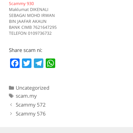
Scammy 930
Sumber scam.my id:708
Tiada deskripsi
Maklumat DIKENALI
Sumber scam.my id:706
SEBAGAI MOHD IRWAN
BIN JAAFAR AKAUN
BANK CIMB 7621647295
TELEFON 0109736732
Kes RM 1200 Kes 1
2017-05-05 Tiada
Share scam ni:
deskripsi Sumber
scam.my id:930
F
T
T
W
a
w
el
h
c
itt
e
at
Categories
Uncategorized
e
er
gr
s
Tags
scam.my
b
a
A
Scammy 572
o
m
p
Scammy 576
o
p
k