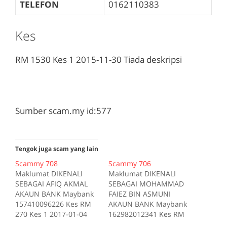
TELEFON
0162110383
Kes
RM 1530
Kes 1
2015-11-30
Tiada deskripsi
Sumber scam.my id:577
Tengok juga scam yang lain
Scammy 708
Scammy 706
Maklumat DIKENALI
Maklumat DIKENALI
SEBAGAI AFIQ AKMAL
SEBAGAI MOHAMMAD
AKAUN BANK Maybank
FAIEZ BIN ASMUNI
157410096226 Kes RM
AKAUN BANK Maybank
270 Kes 1 2017-01-04
162982012341 Kes RM
Tiada deskripsi
200 Kes 1 2017-10-16