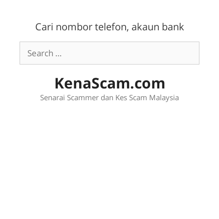
Skip
to
Cari nombor telefon, akaun bank
content
Search
for:
KenaScam.com
Senarai Scammer dan Kes Scam Malaysia