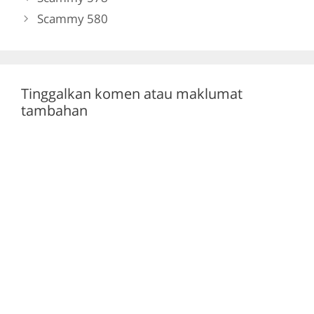
o
m
p
Scammy 580
o
p
k
Tinggalkan komen atau maklumat
tambahan