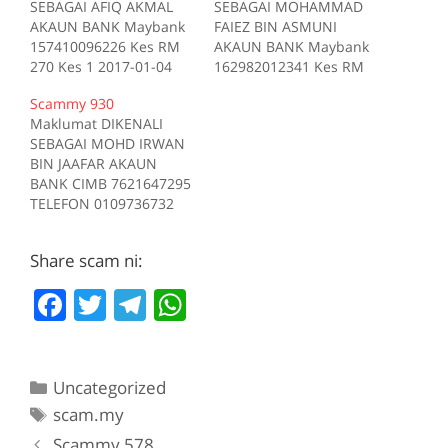
SEBAGAI AFIQ AKMAL
SEBAGAI MOHAMMAD
AKAUN BANK Maybank
FAIEZ BIN ASMUNI
157410096226 Kes RM
AKAUN BANK Maybank
270 Kes 1 2017-01-04
162982012341 Kes RM
Tiada deskripsi
200 Kes 1 2017-10-16
Scammy 930
Sumber scam.my id:708
Tiada deskripsi
Maklumat DIKENALI
Sumber scam.my id:706
SEBAGAI MOHD IRWAN
BIN JAAFAR AKAUN
BANK CIMB 7621647295
TELEFON 0109736732
Kes RM 1200 Kes 1
2017-05-05 Tiada
Share scam ni:
deskripsi Sumber
scam.my id:930
F
T
T
W
a
w
el
h
c
itt
e
at
Categories
Uncategorized
e
er
gr
s
Tags
scam.my
b
a
A
Scammy 578