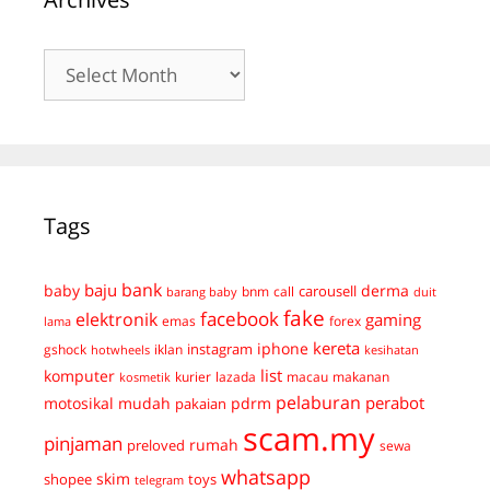
Archives
Tags
bank
baju
derma
baby
carousell
bnm
call
duit
barang baby
fake
facebook
elektronik
gaming
emas
forex
lama
kereta
iphone
instagram
gshock
iklan
hotwheels
kesihatan
list
komputer
kurier
lazada
macau
makanan
kosmetik
pelaburan
perabot
mudah
pdrm
motosikal
pakaian
scam.my
pinjaman
preloved
rumah
sewa
whatsapp
skim
shopee
toys
telegram