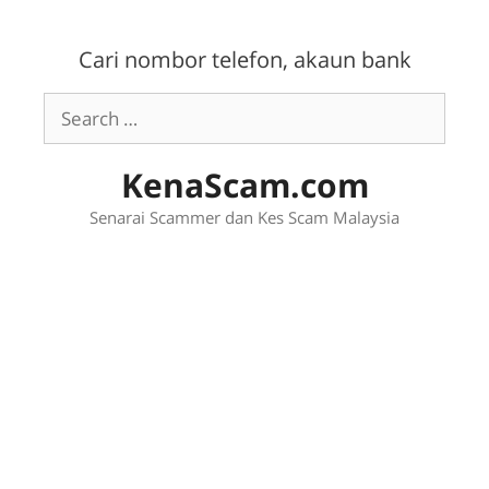
Skip
to
Cari nombor telefon, akaun bank
content
Search
for:
KenaScam.com
Senarai Scammer dan Kes Scam Malaysia