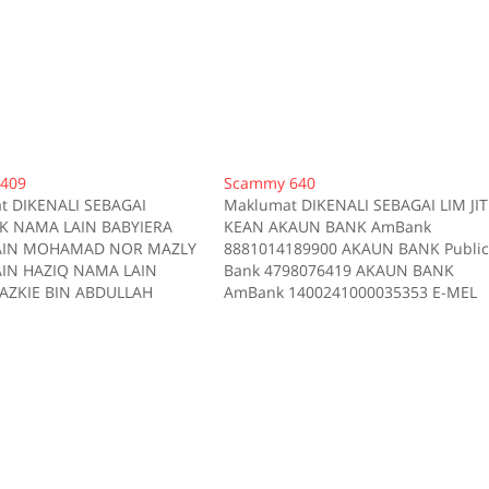
409
Scammy 640
t DIKENALI SEBAGAI
Maklumat DIKENALI SEBAGAI LIM JIT
 NAMA LAIN BABYIERA
KEAN AKAUN BANK AmBank
AIN MOHAMAD NOR MAZLY
8881014189900 AKAUN BANK Publi
IN HAZIQ NAMA LAIN
Bank 4798076419 AKAUN BANK
ZKIE BIN ABDULLAH
AmBank 1400241000035353 E-MEL
IN ARDILLA BINTI
hedoesntgivemetheemailaddress@
AH NAMA LAIN AHMAD
mail.com TELEFON 0105675977
 ABDULLAH@KAMAL
TELEFON 0193442963 TELEFON
 NAMA LAIN PETER SAHER
0196165944 TELEFON 0163786155
IN FB NAMA LAIN SITI
TELEFON 0192298215 Kes RM 1200
KAUN BANK Maybank
Kes 1 2017-01-23 Tiada deskripsi
22388 AKAUN BANK
RM 1030 Kes 2 2016-01-11 Tiada
k…
deskripsi RM 100 Kes 3…