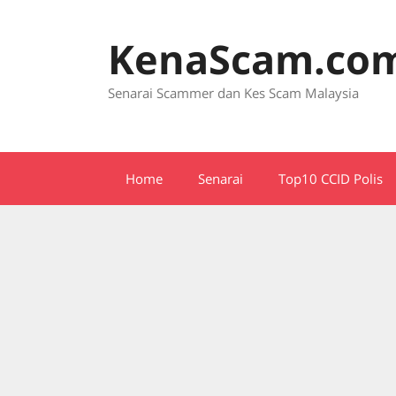
Skip
to
KenaScam.co
content
Senarai Scammer dan Kes Scam Malaysia
Home
Senarai
Top10 CCID Polis