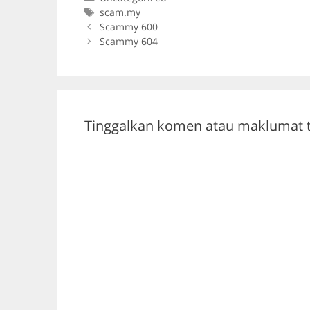
e
er
gr
s
Tags
scam.my
b
a
A
Scammy 600
Scammy 604
o
m
p
o
p
k
Tinggalkan komen atau maklumat