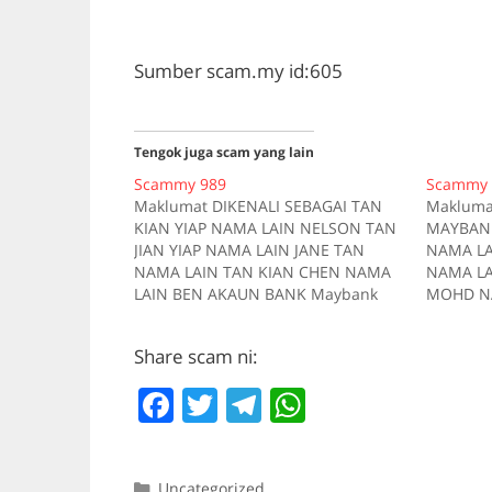
Sumber scam.my id:605
Tengok juga scam yang lain
Scammy 989
Scammy 
Maklumat DIKENALI SEBAGAI TAN
Makluma
KIAN YIAP NAMA LAIN NELSON TAN
MAYBANK
JIAN YIAP NAMA LAIN JANE TAN
NAMA L
NAMA LAIN TAN KIAN CHEN NAMA
NAMA LA
LAIN BEN AKAUN BANK Maybank
MOHD NA
112642071323 AKAUN BANK CIMB
NAMA LA
7604041211 AKAUN BANK Maybank
ABDULL
Share scam ni:
112642071333 AKAUN BANK Hong
SHAHIR
Leong Bank 3650507376 AKAUN
BAHARIN
F
T
T
W
BANK RHB Bank 11222800338181
NAMA LA
TELEFON 0176108440 Kes…
HAJAR A
a
w
el
h
1511643
c
itt
e
at
Mayban
Categories
Uncategorized