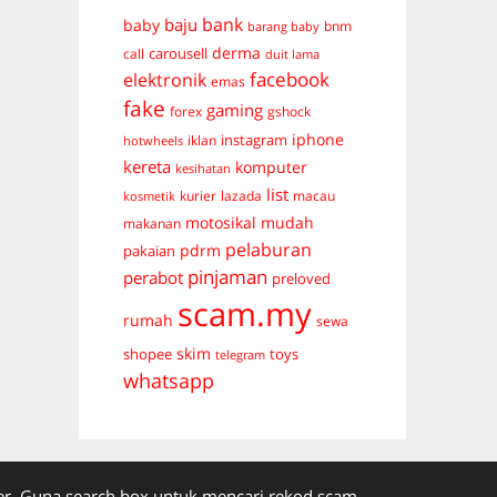
bank
baju
baby
bnm
barang baby
derma
carousell
call
duit lama
facebook
elektronik
emas
fake
gaming
forex
gshock
iphone
instagram
iklan
hotwheels
kereta
komputer
kesihatan
list
kurier
lazada
macau
kosmetik
mudah
motosikal
makanan
pelaburan
pdrm
pakaian
pinjaman
perabot
preloved
scam.my
rumah
sewa
skim
shopee
toys
telegram
whatsapp
. Guna search box untuk mencari rekod scam.